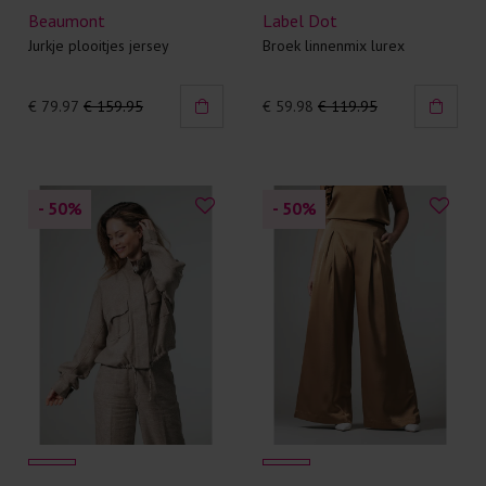
Beaumont
Label Dot
Jurkje plooitjes jersey
Broek linnenmix lurex
€ 79.97
€ 159.95
€ 59.98
€ 119.95
- 50
%
- 50
%