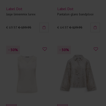
Label Dot
Label Dot
Jasje linnenmix lurex
Pantalon glans bandplooi
€ 69.97
€ 139.95
€ 64.97
€ 129.95
- 50
%
- 50
%