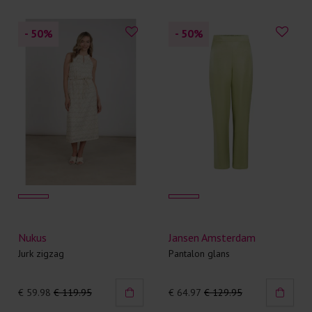
- 50
%
- 50
%
Nukus
Jansen Amsterdam
Jurk zigzag
Pantalon glans
€ 59.98
€ 119.95
€ 64.97
€ 129.95