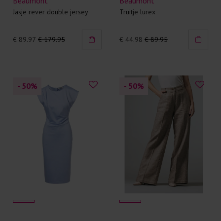
Beaumont
Beaumont
Jasje rever double jersey
Truitje lurex
€ 89.97
€ 179.95
€ 44.98
€ 89.95
- 50
%
- 50
%