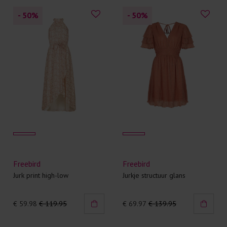
- 50
%
- 50
%
Freebird
Freebird
Jurk print high-low
Jurkje structuur glans
€ 59.98
€ 119.95
€ 69.97
€ 139.95