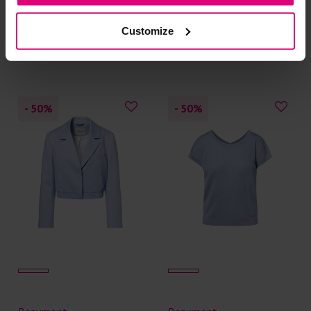
Pantalon glans bandplooi
Pantalon double jersey
Customize
€ 64.97
€ 129.95
€ 64.97
€ 129.95
- 50
%
- 50
%