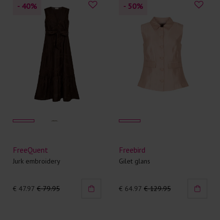
- 40
%
- 50
%
FreeQuent
Freebird
Jurk embroidery
Gilet glans
€ 47.97
€ 79.95
€ 64.97
€ 129.95