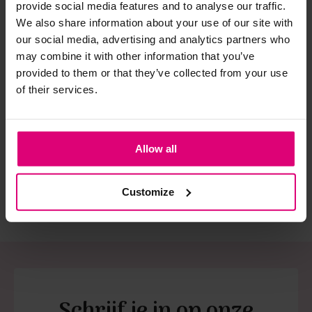
provide social media features and to analyse our traffic.
spijkerbroeken is elastine (stretch) verwerkt en mogen dus
We also share information about your use of our site with
niet gestreken worden en/of in de droogtrommel.
our social media, advertising and analytics partners who
Twijfels? Wij staan klaar voor advies op maat.
may combine it with other information that you’ve
provided to them or that they’ve collected from your use
of their services.
Neo noir
Azzurro
Azz
Poplin jurk
Denimlook jurkje
Wik
one size
€ 89,95
€ 49,99
€ 
Allow all
Customize