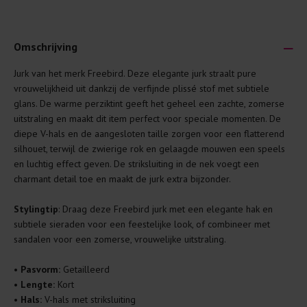
Omschrijving
Jurk van het merk Freebird. Deze elegante jurk straalt pure
Je wilt natuurlijk lang plezier hebben van je nieuwe kleding.
vrouwelijkheid uit dankzij de verfijnde plissé stof met subtiele
Daarom geven wij een aantal algemene was-tips:
glans. De warme perziktint geeft het geheel een zachte, zomerse
uitstraling en maakt dit item perfect voor speciale momenten. De
Lees altijd eerst even het was-etiket.
diepe V-hals en de aangesloten taille zorgen voor een flatterend
Was kleding binnenste buiten. Dat beschermt de
silhouet, terwijl de zwierige rok en gelaagde mouwen een speels
buitenkant.
en luchtig effect geven. De striksluiting in de nek voegt een
charmant detail toe en maakt de jurk extra bijzonder.
Wees zuinig met wasmiddel. Per kledingstuk is een drupje
genoeg.
Stylingtip
: Draag deze Freebird jurk met een elegante hak en
Was zo koud mogelijk. Op 20 of 30 graden wassen is vaak
subtiele sieraden voor een feestelijke look, of combineer met
al prima.
sandalen voor een zomerse, vrouwelijke uitstraling.
Doe de wasmachine niet te vol. Dat voorkomt
kreuken/wrijving.
•
Pasvorm:
Getailleerd
•
Lengte:
Kort
Gebruik een waszakje voor poreuze materialen en/of
•
Hals:
V-hals met striksluiting
artikelen met kraaltjes/steentjes.