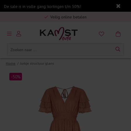
De sale is in volle gang: kortingen t/m 50%!
Gratis verzending in Nederland vanaf €75,-
Veilig online betalen
5% spaarbonus op jouw aankoop
Gratis verzending in Nederland vanaf €75,-
Home
/
Jurkje structuur glans
-50%