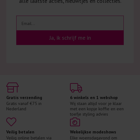
alle laatste acties, nieuwtjes en collecties.
Ja, ik schrijf me in
Gratis verzending
6 winkels en 1 webshop
Gratis vanaf €75 in 
Wij staan altijd voor je klaar 
Nederland
met een kopje koffie en een 
toefje styling advies
Veilig betalen
Wekelijkse modeshows
Veilig online betalen via 
Elke woensdagavond om 