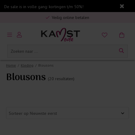
De sale is in volle gang: kortingen t/m 50%!
Gratis verzending in Nederland vanaf €75,-
Veilig online betalen
5% spaarbonus op jouw aankoop
Gratis verzending in Nederland vanaf €75,-
Home
/
Kleding
/
Blousons
Blousons
(20 resultaten)