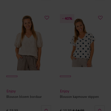
- 40
%
Enjoy
Enjoy
Blouson bloem borduur
Blouson kapmouw stippen
€ 39,99
€ 20.99
€ 34.99