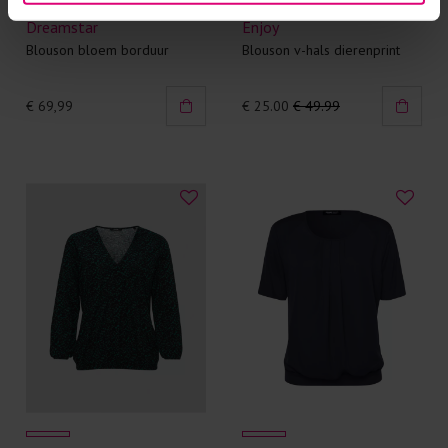
Dreamstar
Enjoy
Blouson bloem borduur
Blouson v-hals dierenprint
€ 69,99
€ 25.00
€ 49.99