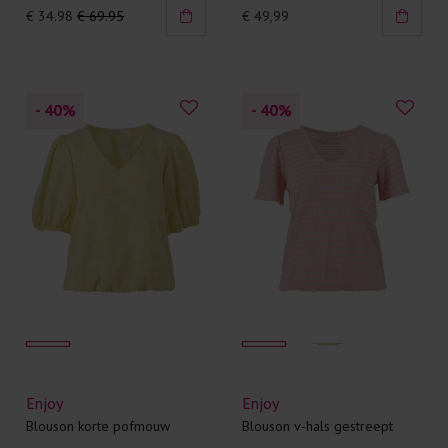
€ 34.98
€ 69.95
€ 49,99
- 40
%
- 40
%
Enjoy
Enjoy
Blouson korte pofmouw
Blouson v-hals gestreept