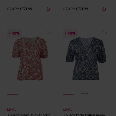
€ 20.99
€ 34.99
€ 20.99
€ 34.99
- 40
%
- 40
%
Enjoy
Enjoy
Blouson v-hals allover print
Blouson korte ballon mouw