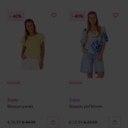
- 40
%
- 40
%
Enjoy
Enjoy
Blouson parels
blouson pof bloem
€ 26.99
€ 44.99
€ 23.99
€ 39.99