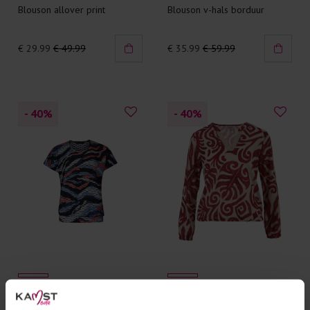
Blouson allover print
Blouson v-hals borduur
€ 29.99
€ 49.99
€ 35.99
€ 59.99
- 40
%
- 40
%