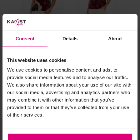
al prima.
Doe de wasmachine niet te vol. Dat voorkomt
kreuken/wrijving.
Gebruik een waszakje voor poreuze materialen en/of
artikelen met kraaltjes/steentjes.
Consent
Details
About
Selecteer het wasgoed op kleur en was met een passend
Enjoy
Enjoy
Enj
wasmiddel.
Blouson mouwloos
Blouson mouwloos
Blo
This website uses cookies
blad
We use cookies to personalise content and ads, to
€ 
Gebreide kledingstukken (met of zonder wol):
€ 39,99
€ 39,99
provide social media features and to analyse our traffic.
€ 
Allereerst: stel het wassen zo lang mogelijk uit.
We also share information about your use of our site with
our social media, advertising and analytics partners who
Was in de wasmachine op een wol-programma. Dit
voorkomt wrijving en pilling.
may combine it with other information that you’ve
provided to them or that they’ve collected from your use
Was zo koud mogelijk.
of their services.
Droog het kledingstuk liggend op een handdoek.
Controleer na het wassen op pilling en scheer het
kledingstuk indien nodig met een kledingtondeuse.