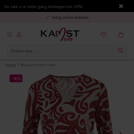
De sale is in volle gang: kortingen t/m 50%!
Gratis verzending in Nederland vanaf €75,-
Veilig online betalen
5% spaarbonus op jouw aankoop
Gratis verzending in Nederland vanaf €75,-
Home
/
Blouson ronde V-hals
-40%