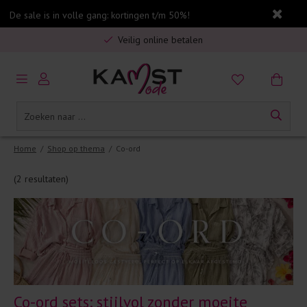
De sale is in volle gang: kortingen t/m 50%!
Veilig online betalen
5% spaarbonus op jouw aankoop
Gratis verzending in Nederland vanaf €75,-
Home
/
Shop op thema
/
Co-ord
(2 resultaten)
Co-ord sets: stijlvol zonder moeite