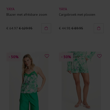
YAYA
YAYA
Blazer met afritsbare zoom
Cargobroek met plooien
€ 64.97
€ 129.95
€ 44.98
€ 89.95
- 50
%
- 50
%