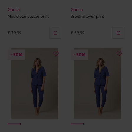
Garcia
Garcia
Mouwloze blouse print
Broek allover print
€ 39,99
€ 59,99
- 50
%
- 50
%