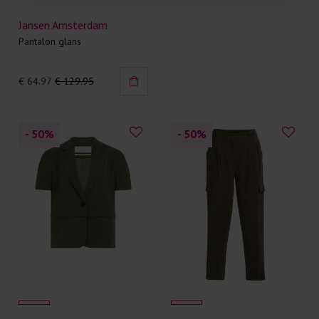
Jansen Amsterdam
Pantalon glans
€ 64.97
€ 129.95
- 50
%
- 50
%