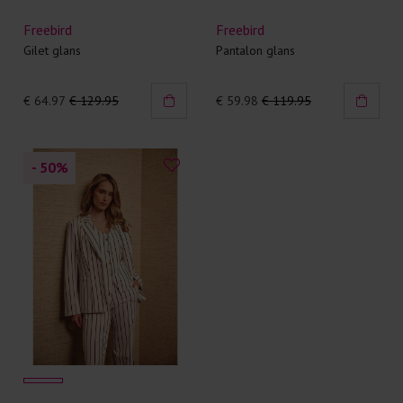
Freebird
Freebird
Gilet glans
Pantalon glans
€ 64.97
€ 129.95
€ 59.98
€ 119.95
- 50
%