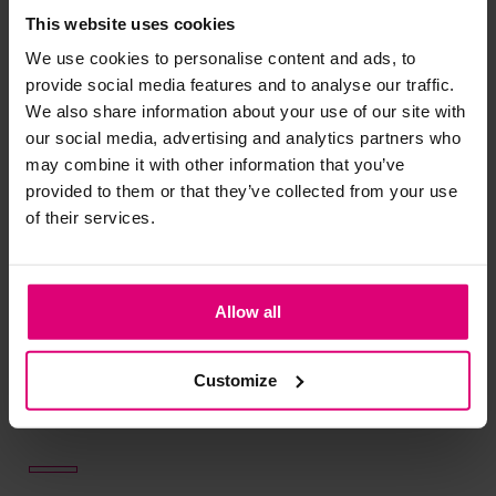
This website uses cookies
Studio Anneloes
We use cookies to personalise content and ads, to
Paisley v-neck top
provide social media features and to analyse our traffic.
We also share information about your use of our site with
€ 71.97
€ 119.95
our social media, advertising and analytics partners who
may combine it with other information that you’ve
provided to them or that they’ve collected from your use
- 50
%
of their services.
Allow all
Customize