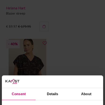
Helena Hart
Blazer streep
€ 89.97
€ 179.95
- 40
%
Consent
Details
About