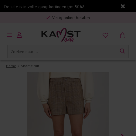
De sale is in volle gang: kortingen t/m 50%!
Gratis verzending in Nederland vanaf €75,-
Veilig online betalen
5% spaarbonus op jouw aankoop
Gratis verzending in Nederland vanaf €75,-
Home
/
Shortje ruit