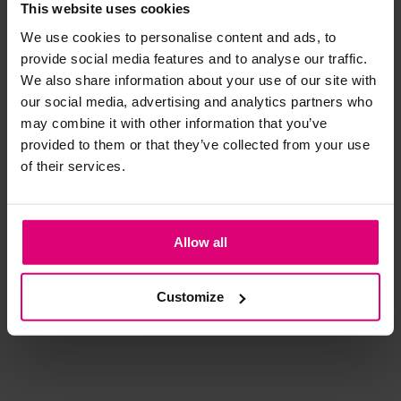
- 
This website uses cookies
We use cookies to personalise content and ads, to
Strijkijzer/droogtrommel:
provide social media features and to analyse our traffic.
Kledingstukken met elastine zijn niet bestand tegen de hitte
We also share information about your use of our site with
van het strijkijzer en/of de droogtrommel. Ook in veel
our social media, advertising and analytics partners who
spijkerbroeken is elastine (stretch) verwerkt en mogen dus
may combine it with other information that you’ve
niet gestreken worden en/of in de droogtrommel.
provided to them or that they’ve collected from your use
of their services.
Twijfels? Wij staan klaar voor advies op maat.
Sisters Point
Sisters Point
Stu
Bermuda utility
Denim short
Leo
Allow all
€ 
€ 59,95
€ 44,95
€ 
Customize