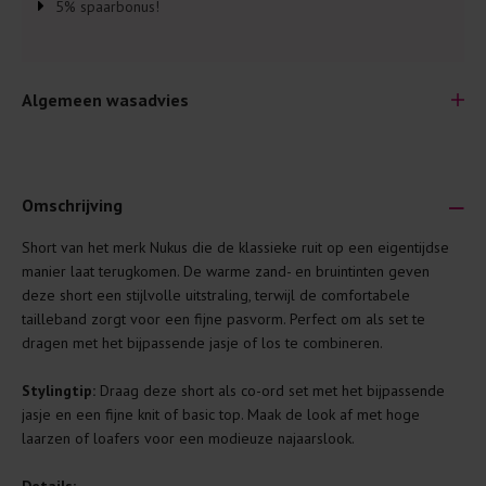
5% spaarbonus!
Algemeen wasadvies
Omschrijving
Short van het merk Nukus die de klassieke ruit op een eigentijdse
Je wilt natuurlijk lang plezier hebben van je nieuwe kleding.
manier laat terugkomen. De warme zand- en bruintinten geven
Daarom geven wij een aantal algemene was-tips:
deze short een stijlvolle uitstraling, terwijl de comfortabele
tailleband zorgt voor een fijne pasvorm. Perfect om als set te
Lees altijd eerst even het was-etiket.
dragen met het bijpassende jasje of los te combineren.
Was kleding binnenste buiten. Dat beschermt de
buitenkant.
Stylingtip:
Draag deze short als co-ord set met het bijpassende
jasje en een fijne knit of basic top. Maak de look af met hoge
Wees zuinig met wasmiddel. Per kledingstuk is een drupje
laarzen of loafers voor een modieuze najaarslook.
genoeg.
Was zo koud mogelijk. Op 20 of 30 graden wassen is vaak