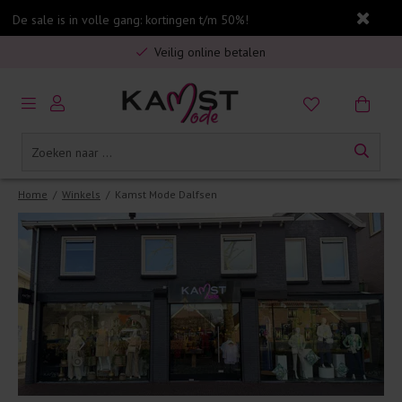
De sale is in volle gang: kortingen t/m 50%!
Gratis verzending in Nederland vanaf €75,-
Veilig online betalen
5% spaarbonus op jouw aankoop
Gratis verzending in Nederland vanaf €75,-
Home
/
Winkels
/
Kamst Mode Dalfsen