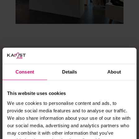
Schrijf je in op onze
Consent
Details
About
nieuwsbrief!
This website uses cookies
Ontvang onze nieuwsbrief en ontvang een
We use cookies to personalise content and ads, to
€5,- kortingscode voor jouw eerstvolgende
provide social media features and to analyse our traffic.
aankoop. Blijf daarnaast op de hoogte van
We also share information about your use of our site with
alle laatste acties, nieuwtjes en collecties.
our social media, advertising and analytics partners who
may combine it with other information that you’ve