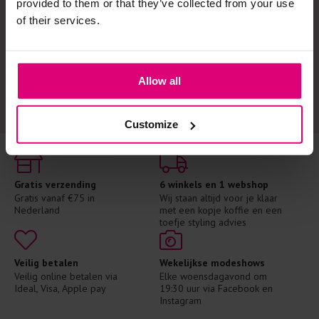
provided to them or that they’ve collected from your use
of their services.
Ja, ik schrijf me in
Allow all
Customize
Gratis verzending
6 winkels en 1 webshop
Gratis vanaf €75 in 
Wij staan altijd voor je klaar 
Nederland
met een kopje koffie en een 
toefje styling advies
Veilig betalen
Wekelijkse modeshows
Veilig online betalen via 
Elke woensdagavond om 
Ideal, Visa, Apple pay
19:30 uur via Facebook en 
Instagram