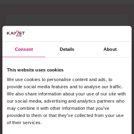
Schrijf je in op onze
nieuwsbrief!
Consent
Details
About
Ontvang onze nieuwsbrief en ontvang een
€5,- kortingscode voor jouw eerstvolgende
This website uses cookies
aankoop. Blijf daarnaast op de hoogte van
alle laatste acties, nieuwtjes en collecties.
We use cookies to personalise content and ads, to
provide social media features and to analyse our traffic.
We also share information about your use of our site with
our social media, advertising and analytics partners who
may combine it with other information that you’ve
Ja, ik schrijf me in
provided to them or that they’ve collected from your use
of their services.