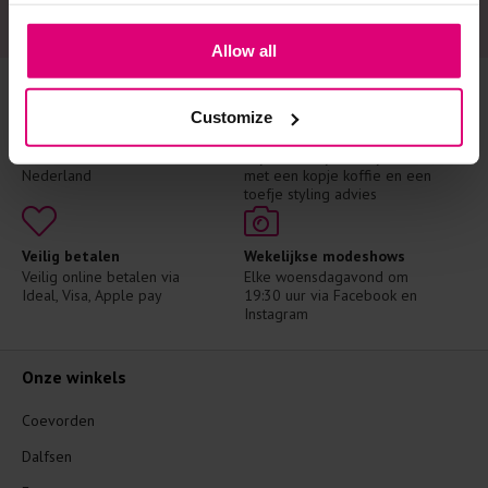
Allow all
Customize
Gratis verzending
6 winkels en 1 webshop
Gratis vanaf €75 in 
Wij staan altijd voor je klaar 
Nederland
met een kopje koffie en een 
toefje styling advies
Veilig betalen
Wekelijkse modeshows
Veilig online betalen via 
Elke woensdagavond om 
Ideal, Visa, Apple pay
19:30 uur via Facebook en 
Instagram
Onze winkels
Coevorden
Dalfsen