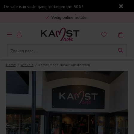
De sale is in volle gang: kortingen t/m 50%!
Gratis verzending in Nederland vanaf €75,-
Veilig online betalen
5% spaarbonus op jouw aankoop
Gratis verzending in Nederland vanaf €75,-
Home
/
Winkels
/
Kamst Mode Nieuw-Amsterdam