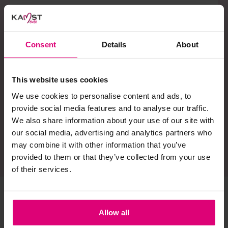
Ontvang onze nieuwsbrief en ontvang een
€5,- kortingscode voor jouw eerstvolgende
aankoop. Blijf daarnaast op de hoogte van
Consent
Details
About
alle laatste acties, nieuwtjes en collecties.
This website uses cookies
We use cookies to personalise content and ads, to
provide social media features and to analyse our traffic.
Ja, ik schrijf me in
We also share information about your use of our site with
our social media, advertising and analytics partners who
may combine it with other information that you’ve
provided to them or that they’ve collected from your use
of their services.
Allow all
Gratis verzending
6 winkels en 1 webshop
Gratis vanaf €75 in 
Wij staan altijd voor je klaar 