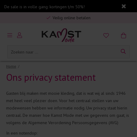
De sale is in volle gang: kortingen t/m 50%!
Gratis verzending in Nederland vanaf €75,-
Veilig online betalen
5% spaarbonus op jouw aankoop
Gratis verzending in Nederland vanaf €75,-
Home
/
Ons privacy statement
Gasten blij maken met mooie kleding, dat is wat wij al sinds 1946
met heel veel plezier doen. Voor het centraal stellen van uw
modewensen hebben we informatie nodig. Uw privacy staat hierin
centraal. De manier hoe Kamst Mode met uw gegevens om gaat, is
volgens de Algemene Verordening Persoonsgegevens (AVG)
In een notendop: