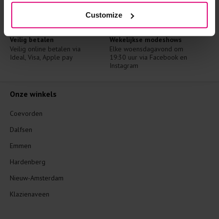
Nederland
met een kopje koffie en een 
toefje styling advies
Customize
Veilig betalen
Wekelijkse modeshows
Veilig online betalen via 
Elke woensdagavond om 
Ideal, Visa, Apple pay
19:30 uur via Facebook en 
Instagram
Onze winkels
Coevorden
Dalfsen
Emmen
Hardenberg
Nieuw-Amsterdam
Klazienaveen