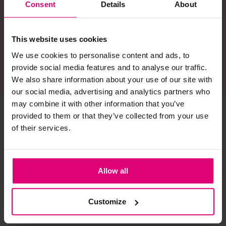
Consent
Details
About
Ja, ik schrijf me in
This website uses cookies
We use cookies to personalise content and ads, to
provide social media features and to analyse our traffic.
We also share information about your use of our site with
our social media, advertising and analytics partners who
may combine it with other information that you’ve
provided to them or that they’ve collected from your use
of their services.
Gratis verzending
6 winkels en 1 webshop
Gratis vanaf €75 in 
Wij staan altijd voor je klaar 
Nederland
met een kopje koffie en een 
toefje styling advies
Allow all
Veilig betalen
Wekelijkse modeshows
Veilig online betalen via 
Elke woensdagavond om 
Customize
Ideal, Visa, Apple pay
19:30 uur via Facebook en 
Instagram