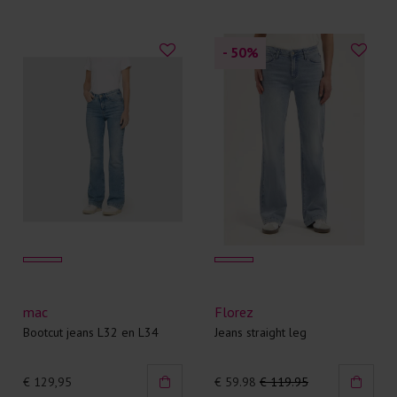
- 50
%
mac
Florez
Bootcut jeans L32 en L34
Jeans straight leg
€ 129,95
€ 59.98
€ 119.95