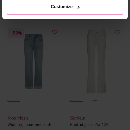
€ 64.95
€ 129.90
€ 94.95
€ 189.90
Customize
- 50
%
Mos Mosh
Gardeur
Wide leg jeans met studs
Bootcut jeans Zuri126