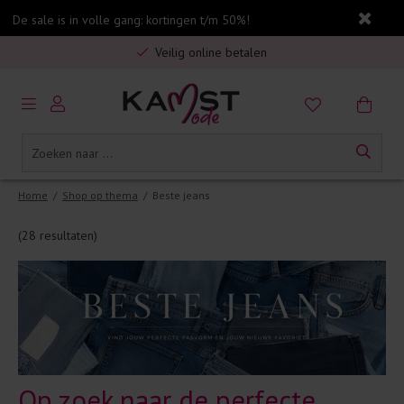
De sale is in volle gang: kortingen t/m 50%!
Gratis verzending in Nederland vanaf €75,-
Veilig online betalen
5% spaarbonus op jouw aankoop
Gratis verzending in Nederland vanaf €75,-
Home
/
Shop op thema
/
Beste jeans
(28 resultaten)
Op zoek naar de perfecte