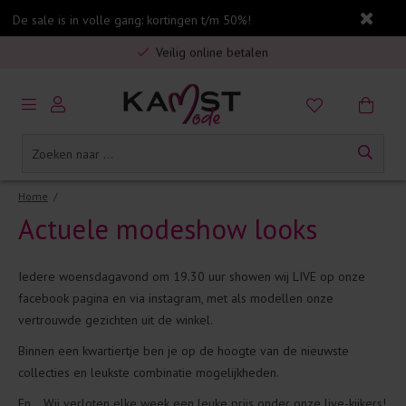
De sale is in volle gang: kortingen t/m 50%!
5% spaarbonus op jouw aankoop
Gratis verzending in Nederland vanaf €75,-
Veilig online betalen
5% spaarbonus op jouw aankoop
Gratis verzending in Nederland vanaf €75,-
Home
/
Actuele modeshow looks
Iedere woensdagavond om 19.30 uur showen wij LIVE op onze
facebook pagina en via instagram, met als modellen onze
vertrouwde gezichten uit de winkel.
Binnen een kwartiertje ben je op de hoogte van de nieuwste
collecties en leukste combinatie mogelijkheden.
En... Wij verloten elke week een leuke prijs onder onze live-kijkers!