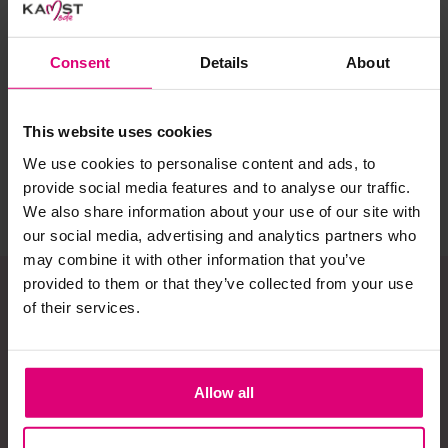
Selecteer het wasgoed op kleur en was met een passend
Harper & Yve
Freebird
Dr
wasmiddel.
Consent
Details
About
Pantalon
Pantalon
Bro
Gebreide kledingstukken (met of zonder wol):
€ 99,99
€ 109,95
€ 
This website uses cookies
Allereerst: stel het wassen zo lang mogelijk uit.
We use cookies to personalise content and ads, to
Was in de wasmachine op een wol-programma. Dit
provide social media features and to analyse our traffic.
voorkomt wrijving en pilling.
We also share information about your use of our site with
Was zo koud mogelijk.
our social media, advertising and analytics partners who
may combine it with other information that you’ve
Droog het kledingstuk liggend op een handdoek.
provided to them or that they’ve collected from your use
Controleer na het wassen op pilling en scheer het
of their services.
kledingstuk indien nodig met een kledingtondeuse.
Schrijf je in op onze
nieuwsbrief!
Strijkijzer/droogtrommel:
Allow all
Kledingstukken met elastine zijn niet bestand tegen de hitte
Ontvang onze nieuwsbrief en ontvang een
van het strijkijzer en/of de droogtrommel. Ook in veel