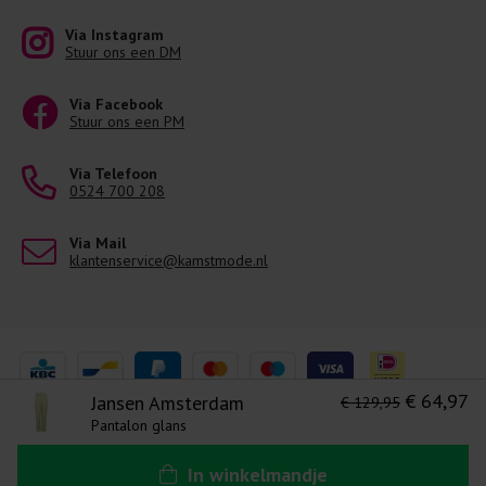
Via Instagram
Stuur ons een DM
Via Facebook
Stuur ons een PM
Via Telefoon
0524 700 208
Via Mail
klantenservice@kamstmode.nl
€ 64,97
Jansen Amsterdam
€ 129,95
Pantalon glans
Levering 1-3 Werkdagen
Algemene voorwaarden
Disclaimer
Ons privacy statement
In
winkelmandje