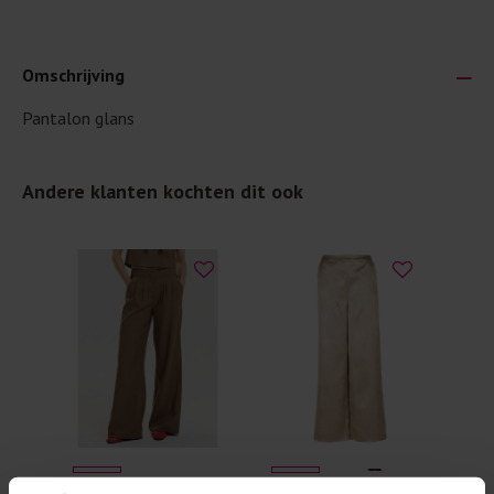
Omschrijving
Pantalon glans
Je wilt natuurlijk lang plezier hebben van je nieuwe kleding.
Daarom geven wij een aantal algemene was-tips:
Andere klanten kochten dit ook
Lees altijd eerst even het was-etiket.
Was kleding binnenste buiten. Dat beschermt de
buitenkant.
Wees zuinig met wasmiddel. Per kledingstuk is een drupje
genoeg.
Was zo koud mogelijk. Op 20 of 30 graden wassen is vaak
al prima.
Doe de wasmachine niet te vol. Dat voorkomt
kreuken/wrijving.
Gebruik een waszakje voor poreuze materialen en/of
artikelen met kraaltjes/steentjes.