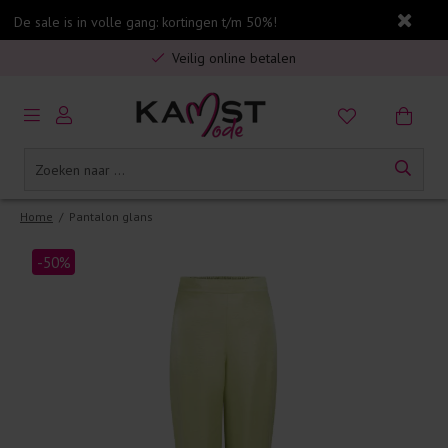
De sale is in volle gang: kortingen t/m 50%!
Gratis verzending in Nederland vanaf €75,-
Veilig online betalen
5% spaarbonus op jouw aankoop
Gratis verzending in Nederland vanaf €75,-
Home
/
Pantalon glans
-50%