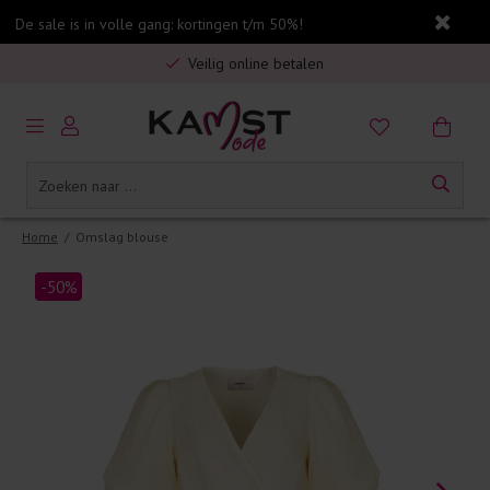
De sale is in volle gang: kortingen t/m 50%!
Gratis verzending in Nederland vanaf €75,-
Veilig online betalen
5% spaarbonus op jouw aankoop
Gratis verzending in Nederland vanaf €75,-
Home
/
Omslag blouse
-50%