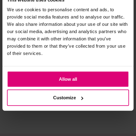
We use cookies to personalise content and ads, to
Strijkijzer/droogtrommel:
provide social media features and to analyse our traffic.
We also share information about your use of our site with
Kledingstukken met elastine zijn niet bestand tegen de hitte
our social media, advertising and analytics partners who
van het strijkijzer en/of de droogtrommel. Ook in veel
may combine it with other information that you’ve
spijkerbroeken is elastine (stretch) verwerkt en mogen dus
provided to them or that they’ve collected from your use
niet gestreken worden en/of in de droogtrommel.
of their services.
Twijfels? Wij staan klaar voor advies op maat.
Dreamstar
Dreamstar
Ja
Blousetop BOHO
Blousetop outline
Blo
Allow all
mo
€ 59,99
€ 69,99
€ 
Customize