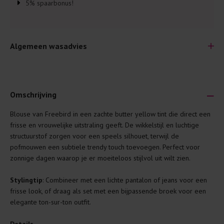
5% spaarbonus!
Algemeen wasadvies
Omschrijving
Blouse van Freebird in een zachte butter yellow tint die direct een
Je wilt natuurlijk lang plezier hebben van je nieuwe kleding.
frisse en vrouwelijke uitstraling geeft. De wikkelstijl en luchtige
Daarom geven wij een aantal algemene was-tips:
structuurstof zorgen voor een speels silhouet, terwijl de
pofmouwen een subtiele trendy touch toevoegen. Perfect voor
Lees altijd eerst even het was-etiket.
zonnige dagen waarop je er moeiteloos stijlvol uit wilt zien.
Was kleding binnenste buiten. Dat beschermt de
buitenkant.
Stylingtip
: Combineer met een lichte pantalon of jeans voor een
frisse look, of draag als set met een bijpassende broek voor een
Wees zuinig met wasmiddel. Per kledingstuk is een drupje
elegante ton-sur-ton outfit.
genoeg.
Was zo koud mogelijk. Op 20 of 30 graden wassen is vaak