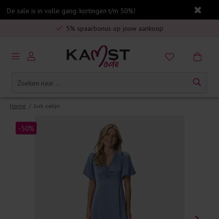
De sale is in volle gang: kortingen t/m 50%!
Veilig online betalen
5% spaarbonus op jouw aankoop
Gratis verzending in Nederland vanaf €75,-
Home
/
Jurk satijn
-50%