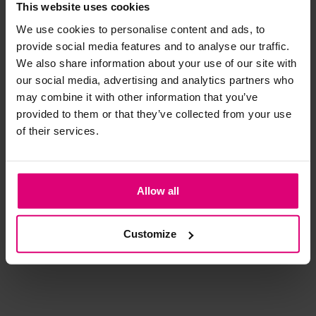
- 40
%
- 
This website uses cookies
We use cookies to personalise content and ads, to
Strijkijzer/droogtrommel:
provide social media features and to analyse our traffic.
Kledingstukken met elastine zijn niet bestand tegen de hitte
We also share information about your use of our site with
van het strijkijzer en/of de droogtrommel. Ook in veel
our social media, advertising and analytics partners who
spijkerbroeken is elastine (stretch) verwerkt en mogen dus
may combine it with other information that you’ve
niet gestreken worden en/of in de droogtrommel.
provided to them or that they’ve collected from your use
of their services.
Twijfels? Wij staan klaar voor advies op maat.
Jansen Amsterdam
FreeQuent
Stu
Jurk lang PU v-hals
Jurk embroidery
Fea
Allow all
€ 47.97
€ 
€ 149,95
€ 79.95
€ 
Customize