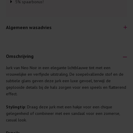
5% spaarbonus!
Algemeen wasadvies
Omschrijving
Jurk van Neo Noir in een elegante lichtblauwe tint met een
Je wilt natuurlijk lang plezier hebben van je nieuwe kleding.
vrouwelijke en verfijnde uitstraling. De soepelvallende stof en de
Daarom geven wij een aantal algemene was-tips:
subtiele glans geven deze jurk een luxe gevoel, terwijl de
geplooide details bij de hals zorgen voor een speels en flatterend
Lees altijd eerst even het was-etiket.
effect.
Was kleding binnenste buiten. Dat beschermt de
buitenkant.
Stylingtip
: Draag deze jurk met een hakje voor een chique
gelegenheid of combineer met een sandaal voor een zomerse,
Wees zuinig met wasmiddel. Per kledingstuk is een drupje
casual look.
genoeg.
Was zo koud mogelijk. Op 20 of 30 graden wassen is vaak