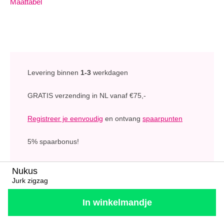
Maattabel
Levering binnen
1-3
werkdagen
GRATIS verzending in NL vanaf €75,-
Registreer je eenvoudig
en ontvang
spaarpunten
5% spaarbonus!
Nukus
Levering 2-3 Werkdagen
Jurk zigzag
Algemeen wasadvies
In
winkelmandje