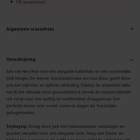
5% spaarbonus!
Algemeen wasadvies
Omschrijving
Jurk van Neo Noir met een elegante halterhals en een vrouwelijke
Je wilt natuurlijk lang plezier hebben van je nieuwe kleding.
midi-lengte. De warme chocoladebruine en roze kleur geeft deze
Daarom geven wij een aantal algemene was-tips:
jurk een stijlvolle en tijdloze uitstraling. Dankzij de elastische taille
wordt het silhouet mooi geaccentueerd, terwijl de soepelvallende
Lees altijd eerst even het was-etiket.
rok zorgt voor een luchtig en comfortabel draaggevoel. Een
Was kleding binnenste buiten. Dat beschermt de
perfecte keuze voor zowel zomerse dagen als feestelijke
buitenkant.
gelegenheden.
Wees zuinig met wasmiddel. Per kledingstuk is een drupje
Stylingtip:
Draag deze jurk met minimalistische sandaaltjes en
genoeg.
gouden sieraden voor een elegante look. Voeg een blazer en
Was zo koud mogelijk. Op 20 of 30 graden wassen is vaak