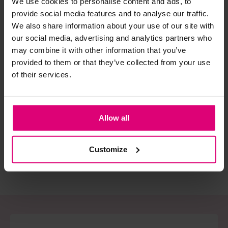
We use cookies to personalise content and ads, to
provide social media features and to analyse our traffic.
We also share information about your use of our site with
Strijkijzer/droogtrommel:
our social media, advertising and analytics partners who
Kledingstukken met elastine zijn niet bestand tegen de hitte
may combine it with other information that you’ve
van het strijkijzer en/of de droogtrommel. Ook in veel
provided to them or that they’ve collected from your use
spijkerbroeken is elastine (stretch) verwerkt en mogen dus
of their services.
niet gestreken worden en/of in de droogtrommel.
Neo noir
Azzurro
Azz
Poplin jurk
Denimlook jurkje
Wik
Twijfels? Wij staan klaar voor advies op maat.
one size
Allow all
€ 89,95
€ 49,99
€ 
Customize