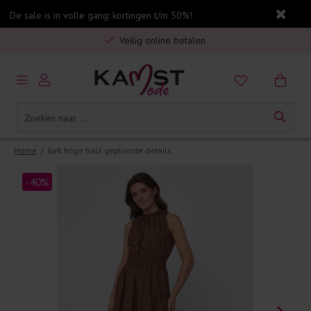
De sale is in volle gang: kortingen t/m 50%!
Gratis verzending in Nederland vanaf €75,-
Veilig online betalen
5% spaarbonus op jouw aankoop
Gratis verzending in Nederland vanaf €75,-
Home
/
Jurk hoge hals geplooide details
-40%