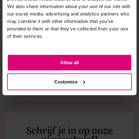
We also share information about your use of our site with
our social media, advertising and analytics partners who
Strijkijzer/droogtrommel:
may combine it with other information that you’ve
Kledingstukken met elastine zijn niet bestand tegen de hitte
provided to them or that they’ve collected from your use
Neo noir
Freebird
Fre
van het strijkijzer en/of de droogtrommel. Ook in veel
of their services.
Jurk structuur
Jurk print high-low
Jur
spijkerbroeken is elastine (stretch) verwerkt en mogen dus
s
gla
niet gestreken worden en/of in de droogtrommel.
€ 53.97
€ 59.98
€ 
€ 89.95
€ 119.95
€ 
Twijfels? Wij staan klaar voor advies op maat.
Allow all
Customize
Schrijf je in op onze