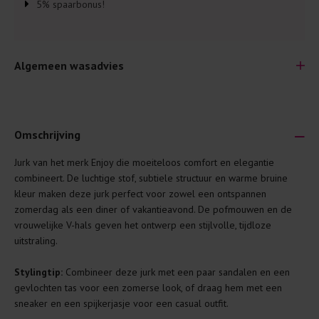
5% spaarbonus!
Algemeen wasadvies
Omschrijving
Jurk van het merk Enjoy die moeiteloos comfort en elegantie
Je wilt natuurlijk lang plezier hebben van je nieuwe kleding.
combineert. De luchtige stof, subtiele structuur en warme bruine
Daarom geven wij een aantal algemene was-tips:
kleur maken deze jurk perfect voor zowel een ontspannen
zomerdag als een diner of vakantieavond. De pofmouwen en de
Lees altijd eerst even het was-etiket.
vrouwelijke V-hals geven het ontwerp een stijlvolle, tijdloze
Was kleding binnenste buiten. Dat beschermt de
uitstraling.
buitenkant.
Stylingtip:
Combineer deze jurk met een paar sandalen en een
Wees zuinig met wasmiddel. Per kledingstuk is een drupje
gevlochten tas voor een zomerse look, of draag hem met een
genoeg.
sneaker en een spijkerjasje voor een casual outfit.
Was zo koud mogelijk. Op 20 of 30 graden wassen is vaak