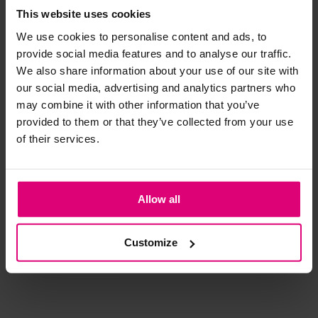
This website uses cookies
Strijkijzer/droogtrommel:
We use cookies to personalise content and ads, to
provide social media features and to analyse our traffic.
Kledingstukken met elastine zijn niet bestand tegen de hitte
We also share information about your use of our site with
van het strijkijzer en/of de droogtrommel. Ook in veel
our social media, advertising and analytics partners who
spijkerbroeken is elastine (stretch) verwerkt en mogen dus
may combine it with other information that you’ve
niet gestreken worden en/of in de droogtrommel.
provided to them or that they’ve collected from your use
of their services.
Twijfels? Wij staan klaar voor advies op maat.
Neo noir
Azzurro
Azz
Allow all
Poplin jurk
Denimlook jurkje
Wik
one size
€ 89,95
€ 49,99
€ 
Customize