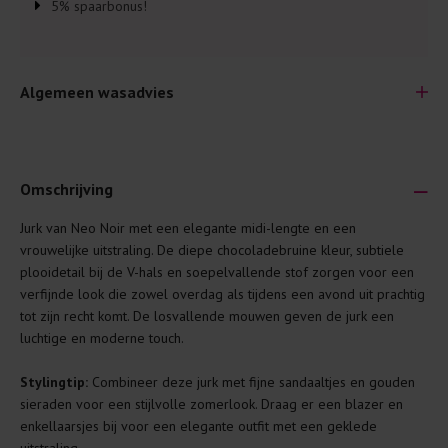
5% spaarbonus!
Algemeen wasadvies
Omschrijving
Jurk van Neo Noir met een elegante midi-lengte en een
Je wilt natuurlijk lang plezier hebben van je nieuwe kleding.
vrouwelijke uitstraling. De diepe chocoladebruine kleur, subtiele
Daarom geven wij een aantal algemene was-tips:
plooidetail bij de V-hals en soepelvallende stof zorgen voor een
verfijnde look die zowel overdag als tijdens een avond uit prachtig
Lees altijd eerst even het was-etiket.
tot zijn recht komt. De losvallende mouwen geven de jurk een
Was kleding binnenste buiten. Dat beschermt de
luchtige en moderne touch.
buitenkant.
Stylingtip:
Combineer deze jurk met fijne sandaaltjes en gouden
Wees zuinig met wasmiddel. Per kledingstuk is een drupje
sieraden voor een stijlvolle zomerlook. Draag er een blazer en
genoeg.
enkellaarsjes bij voor een elegante outfit met een geklede
Was zo koud mogelijk. Op 20 of 30 graden wassen is vaak