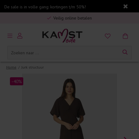
De sale is in volle gang: kortingen t/m 50%!
Gratis verzending in Nederland vanaf €75,-
Veilig online betalen
5% spaarbonus op jouw aankoop
Gratis verzending in Nederland vanaf €75,-
Home
/
Jurk structuur
-40%