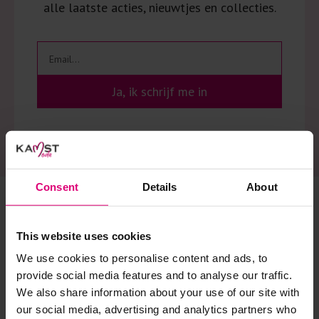
alle laatste acties, nieuwtjes en collecties.
Ja, ik schrijf me in
Consent
Details
About
Gratis verzending
6 winkels en 1 webshop
This website uses cookies
Gratis vanaf €75 in 
Wij staan altijd voor je klaar 
Nederland
met een kopje koffie en een 
We use cookies to personalise content and ads, to
toefje styling advies
provide social media features and to analyse our traffic.
We also share information about your use of our site with
Veilig betalen
Wekelijkse modeshows
our social media, advertising and analytics partners who