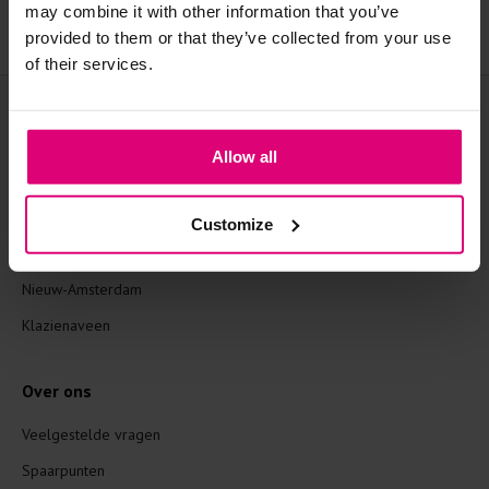
Veilig online betalen via 
Elke woensdagavond om 
may combine it with other information that you’ve
Ideal, Visa, Apple pay
19:30 uur via Facebook en 
provided to them or that they’ve collected from your use
Instagram
of their services.
Onze winkels
Coevorden
Allow all
Dalfsen
Emmen
Customize
Hardenberg
Nieuw-Amsterdam
Klazienaveen
Over ons
Veelgestelde vragen
Spaarpunten