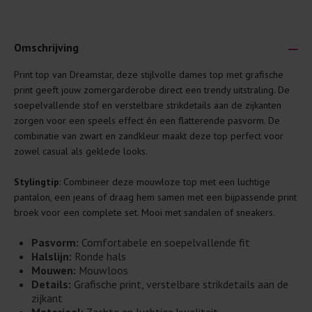
Omschrijving
Print top van Dreamstar, deze stijlvolle dames top met grafische
Je wilt natuurlijk lang plezier hebben van je nieuwe kleding.
print geeft jouw zomergarderobe direct een trendy uitstraling. De
Daarom geven wij een aantal algemene was-tips:
soepelvallende stof en verstelbare strikdetails aan de zijkanten
zorgen voor een speels effect én een flatterende pasvorm. De
Lees altijd eerst even het was-etiket.
combinatie van zwart en zandkleur maakt deze top perfect voor
Was kleding binnenste buiten. Dat beschermt de
zowel casual als geklede looks.
buitenkant.
Stylingtip
: Combineer deze mouwloze top met een luchtige
Wees zuinig met wasmiddel. Per kledingstuk is een drupje
pantalon, een jeans of draag hem samen met een bijpassende print
genoeg.
broek voor een complete set. Mooi met sandalen of sneakers.
Was zo koud mogelijk. Op 20 of 30 graden wassen is vaak
al prima.
Pasvorm:
Comfortabele en soepelvallende fit
Halslijn:
Ronde hals
Doe de wasmachine niet te vol. Dat voorkomt
Mouwen:
Mouwloos
kreuken/wrijving.
Details:
Grafische print, verstelbare strikdetails aan de
Gebruik een waszakje voor poreuze materialen en/of
zijkant
artikelen met kraaltjes/steentjes.