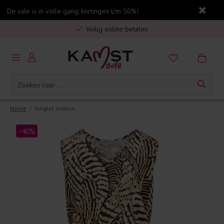
De sale is in volle gang: kortingen t/m 50%!
Gratis verzending in Nederland vanaf €75,-
Veilig online betalen
5% spaarbonus op jouw aankoop
Gratis verzending in Nederland vanaf €75,-
Home
/
Singlet motion
-40%