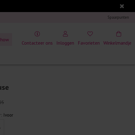
Spaarpunten
show
Contacteer ons
Inloggen
Favorieten
Winkelmandje
use
95
r:
Ivoor