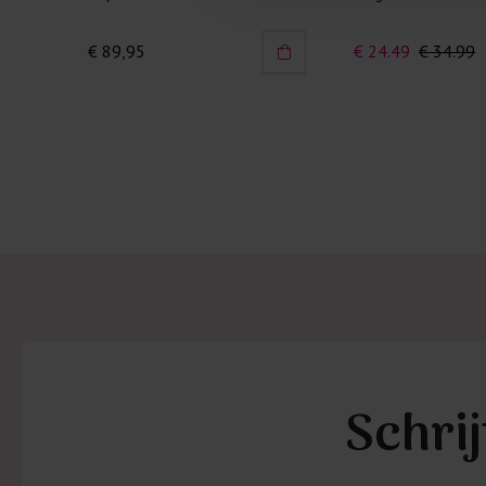
€ 89,95
€ 24.49
€ 34.99
Schrij