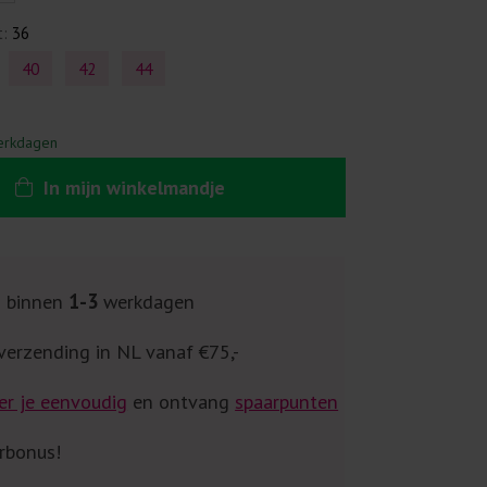
t:
36
40
42
44
erkdagen
In
mijn
winkelmandje
g binnen
1-3
werkdagen
verzending in NL vanaf €75,-
er je eenvoudig
en ontvang
spaarpunten
rbonus!