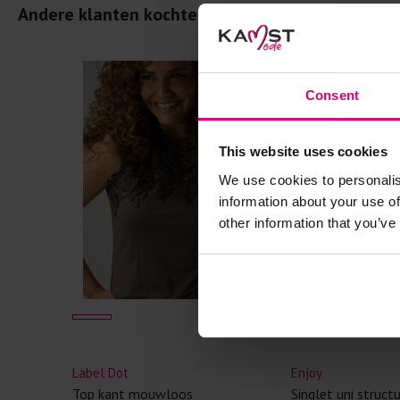
Andere klanten kochten dit ook
- 30
%
Consent
This website uses cookies
We use cookies to personalis
information about your use of
other information that you’ve
Label Dot
Enjoy
Top kant mouwloos
Singlet uni struct