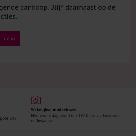
gende aankoop. Blijf daarnaast op de
cties.
jf me in
Wekelijkse modeshows
Elke woensdagavond om 19:30 uur via Facebook 
 Apple pay
en Instagram