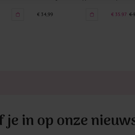
Kledingstukken
€ 34,99
€ 35.97
€ 
van het strijk
spijkerbroeken
niet gestreke
Twijfels? Wij
f je in op onze nieuw