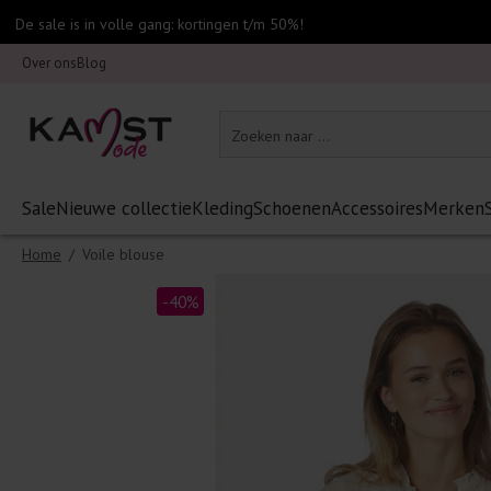
De sale is in volle gang: kortingen t/m 50%!
Over ons
Blog
Sale
Nieuwe collectie
Kleding
Schoenen
Accessoires
Merken
Home
/
Voile blouse
-40%