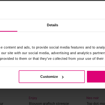
kreuken/wrij
Gebruik een
artikelen m
- 40
%
Selecteer h
Details
wasmiddel.
Gebreide kle
e content and ads, to provide social media features and to analy
Allereerst: 
 our site with our social media, advertising and analytics partn
Was in de 
 provided to them or that they’ve collected from your use of their
voorkomt wri
Was zo koud
Customize
Droog het k
Controleer 
kledingstuk
Enjoy
Neo noir
uur
Blouson grafisch streepje
Top dot m
Strijkijzer/