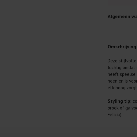
Algemeen wa
Omschrijving
Deze stijlvoll
Je wilt natuur
luchtig omdat
Daarom geven 
heeft speelse 
Lees altijd
heen en is voo
elleboog zorgt
Was kleding
buitenkant.
Styling tip:
c
Wees zuinig
broek of ga vo
genoeg.
Felicia).
Was zo koud
al prima.
Doe de wasm