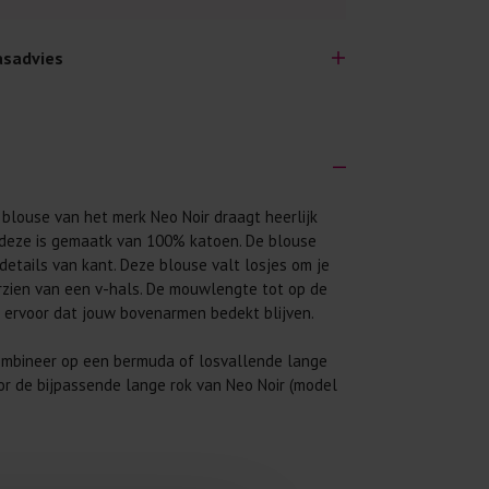
sadvies
e blouse van het merk Neo Noir draagt heerlijk
lijk lang plezier hebben van je nieuwe kleding.
 deze is gemaatk van 100% katoen. De blouse
wij een aantal algemene was-tips:
details van kant. Deze blouse valt losjes om je
 eerst even het was-etiket.
rzien van een v-hals. De mouwlengte tot op de
 ervoor dat jouw bovenarmen bedekt blijven.
 binnenste buiten. Dat beschermt de
ombineer op een bermuda of losvallende lange
 met wasmiddel. Per kledingstuk is een drupje
or de bijpassende lange rok van Neo Noir (model
 mogelijk. Op 20 of 30 graden wassen is vaak
achine niet te vol. Dat voorkomt