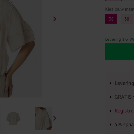
Kies jouw maa
36
38
Levering 1-3 W
Leverin
GRATIS 
Registre
5% spaa