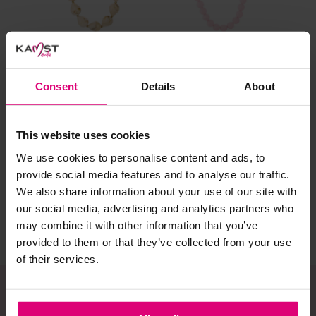
al prima.
Doe de wasmachine niet te vol. Dat voorkomt
kreuken/wrijving.
Gebruik een waszakje voor poreuze materialen en/of
artikelen met kraaltjes/steentjes.
Consent
Details
About
Selecteer het wasgoed op kleur en was met een passend
Sunset Fashion
Sunset Fashion
Sun
wasmiddel.
Ketting kegels
Ketting kralen
Ar
This website uses cookies
We use cookies to personalise content and ads, to
€ 10.77
€ 7.17
€ 3
Gebreide kledingstukken (met of zonder wol):
provide social media features and to analyse our traffic.
€ 17.95
€ 11.95
€ 5
Allereerst: stel het wassen zo lang mogelijk uit.
We also share information about your use of our site with
our social media, advertising and analytics partners who
Was in de wasmachine op een wol-programma. Dit
voorkomt wrijving en pilling.
may combine it with other information that you’ve
provided to them or that they’ve collected from your use
Was zo koud mogelijk.
of their services.
Droog het kledingstuk liggend op een handdoek.
Controleer na het wassen op pilling en scheer het
kledingstuk indien nodig met een kledingtondeuse.