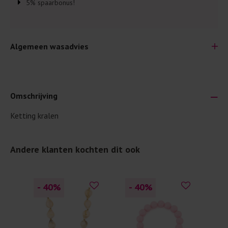
5% spaarbonus!
Algemeen wasadvies
Omschrijving
Ketting kralen
Je wilt natuurlijk lang plezier hebben van je nieuwe kleding.
Daarom geven wij een aantal algemene was-tips:
Andere klanten kochten dit ook
Lees altijd eerst even het was-etiket.
Was kleding binnenste buiten. Dat beschermt de
buitenkant.
- 40
%
- 40
%
Wees zuinig met wasmiddel. Per kledingstuk is een drupje
genoeg.
Was zo koud mogelijk. Op 20 of 30 graden wassen is vaak