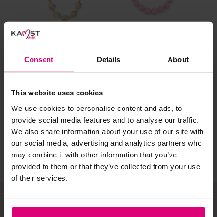
al prima.
Doe de wasmachine niet te vol. Dat voorkomt
kreuken/wrijving.
Gebruik een waszakje voor poreuze materialen en/of
artikelen met kraaltjes/steentjes.
Consent
Details
About
Selecteer het wasgoed op kleur en was met een passend
Sunset Fashion
Sunset Fashion
Day
wasmiddel.
Ketting kegels
Armband kralen
Oo
This website uses cookies
We use cookies to personalise content and ads, to
€ 10.77
€ 3.57
Gebreide kledingstukken (met of zonder wol):
€ 
provide social media features and to analyse our traffic.
€ 17.95
€ 5.95
Allereerst: stel het wassen zo lang mogelijk uit.
We also share information about your use of our site with
our social media, advertising and analytics partners who
Was in de wasmachine op een wol-programma. Dit
voorkomt wrijving en pilling.
may combine it with other information that you’ve
provided to them or that they’ve collected from your use
Was zo koud mogelijk.
of their services.
Droog het kledingstuk liggend op een handdoek.
Controleer na het wassen op pilling en scheer het
kledingstuk indien nodig met een kledingtondeuse.