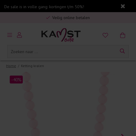
De sale is in volle gang: kortingen t/m 50%!
Gratis verzending in Nederland vanaf €75,-
Veilig online betalen
5% spaarbonus op jouw aankoop
Gratis verzending in Nederland vanaf €75,-
Home
/
Ketting kralen
-40%