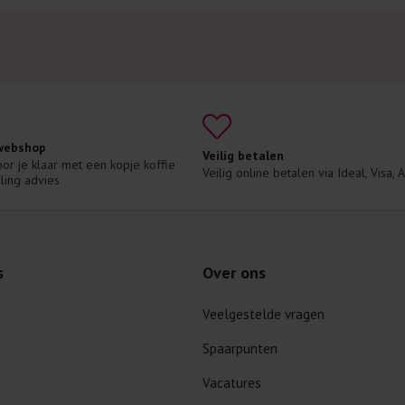
 webshop
Veilig betalen
voor je klaar met een kopje koffie 
Veilig online betalen via Ideal, Visa,
ling advies
s
Over ons
Veelgestelde vragen
Spaarpunten
Vacatures