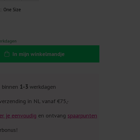
t:
One Size
erkdagen
In
mijn
winkelmandje
g binnen
1-3
werkdagen
verzending in NL vanaf €75,-
er je eenvoudig
en ontvang
spaarpunten
rbonus!