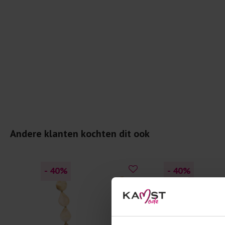
Andere klanten kochten dit ook
- 40
%
- 40
%