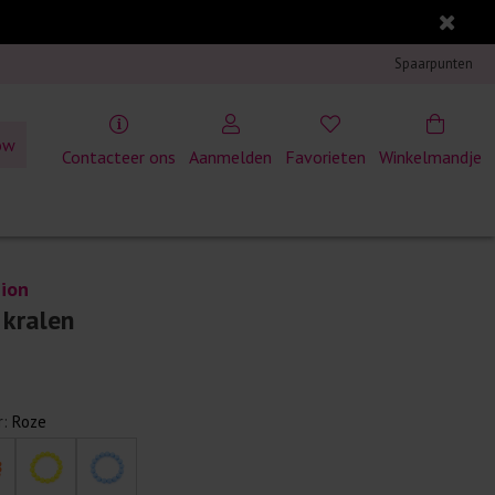
Spaarpunten
ow
Contacteer ons
Aanmelden
Favorieten
Winkelmandje
ion
kralen
r:
Roze