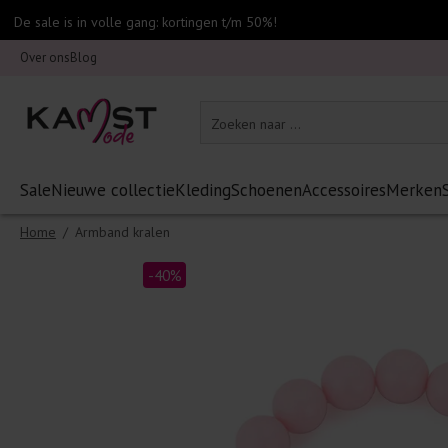
De sale is in volle gang: kortingen t/m 50%!
Over ons
Blog
Sale
Nieuwe collectie
Kleding
Schoenen
Accessoires
Merken
Home
/
Armband kralen
-40%