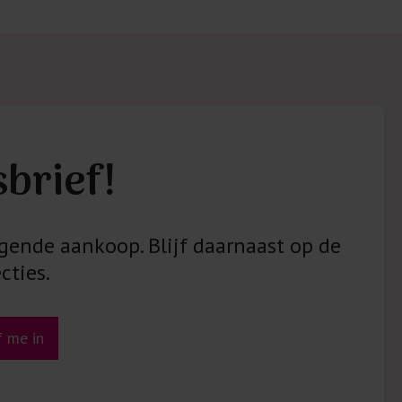
 met elastine zijn niet bestand tegen de hitte
ijzer en/of de droogtrommel. Ook in veel
 is elastine (stretch) verwerkt en mogen dus
n worden en/of in de droogtrommel.
 staan klaar voor advies op maat.
sbrief!
gende aankoop. Blijf daarnaast op de
cties.
jf me in