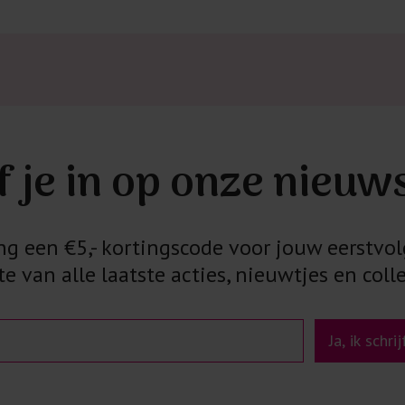
Kledingstukken
van het strijk
spijkerbroeken
niet gestreke
Twijfels? Wij
f je in op onze nieuw
 een €5,- kortingscode voor jouw eerstvol
e van alle laatste acties, nieuwtjes en colle
Ja, ik schri