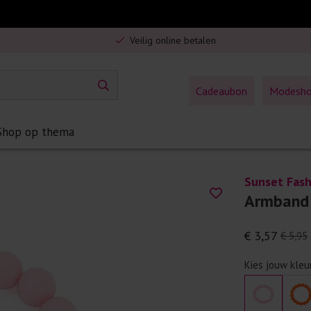
Gratis verzending in Nederland vanaf €75,-
Veilig online betalen
5% spaarbonus op jouw aankoop
Gratis verzending in Nederland vanaf €75,-
Cadeaubon
Modesh
Shop op thema
Sunset Fash
Armband 
€ 3,57
€ 5,95
Kies jouw kleu