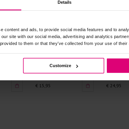
Details
kreuken/wrij
Gebruik een
artikelen m
e content and ads, to provide social media features and to analy
Selecteer h
wasmiddel.
 our site with our social media, advertising and analytics partn
 provided to them or that they’ve collected from your use of their
Gebreide kle
Allereerst: 
Day & Eve
Kannai
Customize
Oorbel
Ketting
Was in de 
voorkomt wri
€ 15,95
€ 24,95
Was zo koud
Droog het k
Controleer 
kledingstuk
Strijkijzer/