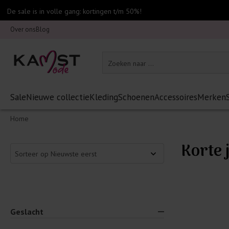
De sale is in volle gang: kortingen t/m 50%!
Over ons
Blog
Sale
Nieuwe collectie
Kleding
Schoenen
Accessoires
Merken
Home
Korte
Geslacht