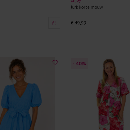
Enjoy
Jurk korte mouw
€ 49,99
- 40
%