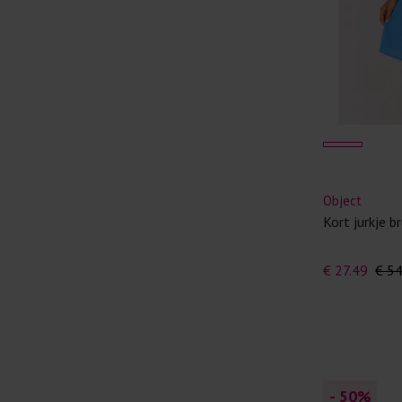
Object
Kort jurkje b
€ 27.49
€ 5
- 50
%