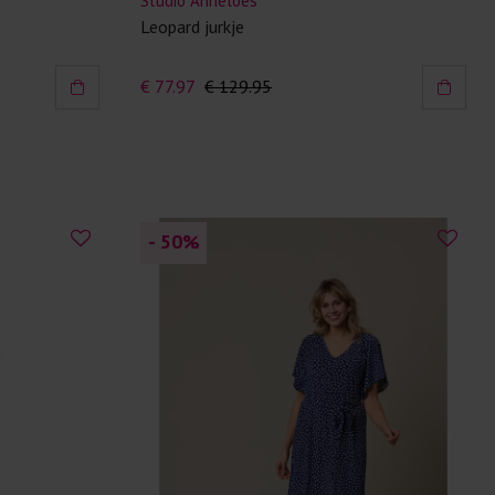
Studio Anneloes
Leopard jurkje
€ 77.97
€ 129.95
- 50
%