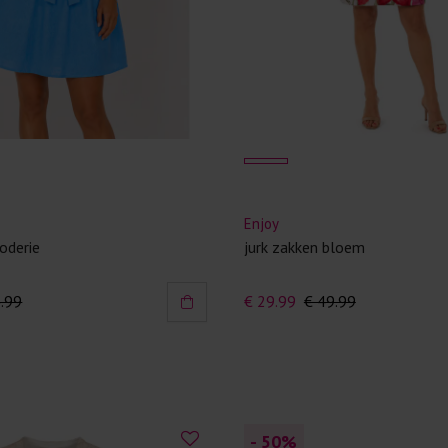
Enjoy
roderie
jurk zakken bloem
4.99
€ 29.99
€ 49.99
- 50
%