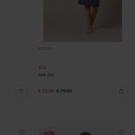
&Co
Jurk dot
€ 39.98
€ 79.95
- 50
%