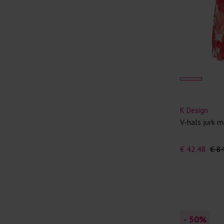
K Design
V-hals jurk m
€ 42.48
€ 8
- 50
%