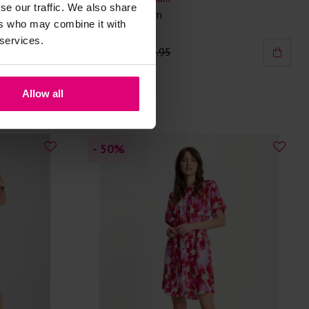
se our traffic. We also share
Jurkje 3D bloem
ers who may combine it with
 services.
€ 69.97
€ 139.95
Allow all
- 50
%