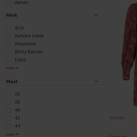
dames
Merk
&Co
Barbara Lebek
Beaumont
Betty Barclay
Enjoy
meer
Maat
36
38
40
42
44
meer