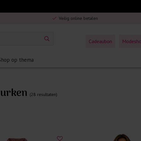
Gratis verzending in Nederland vanaf €75,-
Veilig online betalen
5% spaarbonus op jouw aankoop
Gratis verzending in Nederland vanaf €75,-
Cadeaubon
Modesh
Shop op thema
 jurken
(28 resultaten)