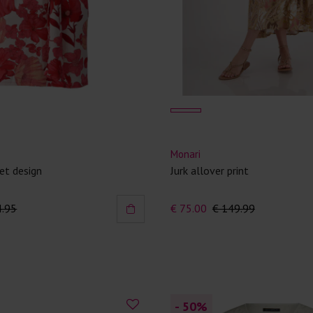
Monari
et design
Jurk allover print
4.95
€ 75.00
€ 149.99
- 50
%