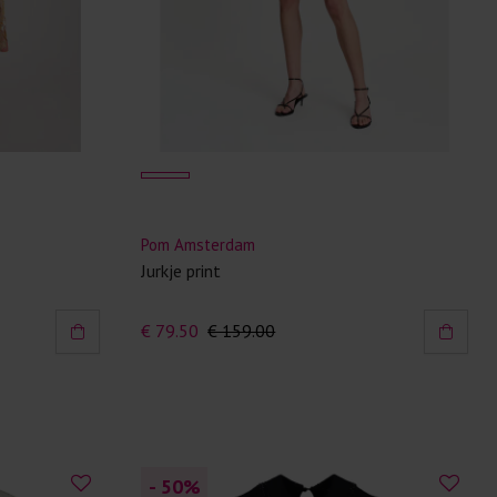
Pom Amsterdam
Jurkje print
€ 79.50
€ 159.00
- 50
%