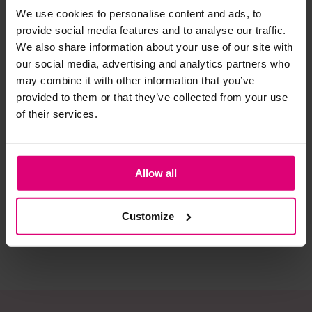
We use cookies to personalise content and ads, to
provide social media features and to analyse our traffic.
Strijkijzer/droogtrommel:
We also share information about your use of our site with
Kledingstukken met elastine zijn niet bestand tegen de hitte
our social media, advertising and analytics partners who
van het strijkijzer en/of de droogtrommel. Ook in veel
may combine it with other information that you’ve
spijkerbroeken is elastine (stretch) verwerkt en mogen dus
provided to them or that they’ve collected from your use
niet gestreken worden en/of in de droogtrommel.
of their services.
Twijfels? Wij staan klaar voor advies op maat.
Freebird
Enjoy
Stu
Wikkel jurkje
Jurk korte mouw
Leo
Allow all
€ 7
€ 129,95
€ 49,99
€ 
Customize