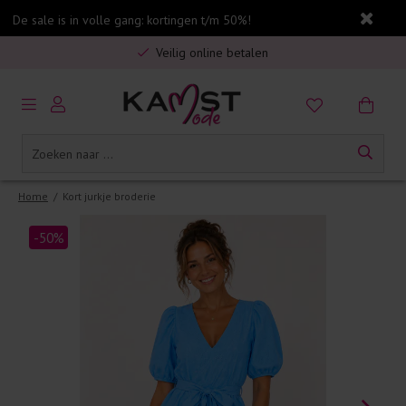
De sale is in volle gang: kortingen t/m 50%!
Gratis verzending in Nederland vanaf €75,-
Veilig online betalen
5% spaarbonus op jouw aankoop
Gratis verzending in Nederland vanaf €75,-
Home
/
Kort jurkje broderie
-50%