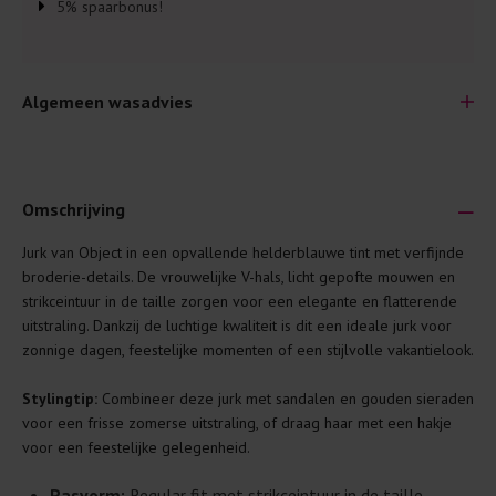
5% spaarbonus!
Algemeen wasadvies
Omschrijving
Jurk van Object in een opvallende helderblauwe tint met verfijnde
Je wilt natuurlijk lang plezier hebben van je nieuwe kleding.
broderie-details. De vrouwelijke V-hals, licht gepofte mouwen en
Daarom geven wij een aantal algemene was-tips:
strikceintuur in de taille zorgen voor een elegante en flatterende
uitstraling. Dankzij de luchtige kwaliteit is dit een ideale jurk voor
Lees altijd eerst even het was-etiket.
zonnige dagen, feestelijke momenten of een stijlvolle vakantielook.
Was kleding binnenste buiten. Dat beschermt de
buitenkant.
Stylingtip:
Combineer deze jurk met sandalen en gouden sieraden
voor een frisse zomerse uitstraling, of draag haar met een hakje
Wees zuinig met wasmiddel. Per kledingstuk is een drupje
voor een feestelijke gelegenheid.
genoeg.
Was zo koud mogelijk. Op 20 of 30 graden wassen is vaak
Pasvorm:
Regular fit met strikceintuur in de taille