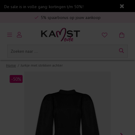
De sale is in volle gang: kortingen t/m 50%!
Veilig online betalen
5% spaarbonus op jouw aankoop
Gratis verzending in Nederland vanaf €75,-
Home
/
Jurkje met strikken achter
-50%