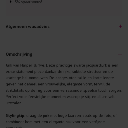
5% spaarbonus!
Algemeen wasadvies
Omschrijving
Jurk van Harper & Yve. Deze prachtige zwarte jacquardjurk is een
Je wilt natuurlijk lang plezier hebben van je nieuwe kleding.
echte statement piece dankzij de rijke, subtiele structuur en de
Daarom geven wij een aantal algemene was-tips:
krachtige ballonmouwen. De aangesloten taille en korte lengte
geven het geheel een vrouwelijke, elegante vorm, terwijl de
Lees altijd eerst even het was-etiket.
strikdetails op de rug voor een verrassende, speelse touch zorgen.
Was kleding binnenste buiten. Dat beschermt de
Perfect voor feestelijke momenten waarop je stijl en allure wilt
buitenkant.
uitstralen.
Wees zuinig met wasmiddel. Per kledingstuk is een drupje
Stylingtip:
draag de jurk met hoge laarzen, zoals op de foto, of
genoeg.
combineer hem met een elegante hak voor een verfijnde
Was zo koud mogelijk. Op 20 of 30 graden wassen is vaak