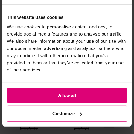
Andere klanten kochten dit ook
Strijkijzer/droogtrommel:
This website uses cookies
Kledingstukken met elastine zijn niet bestand tegen de hitte
We use cookies to personalise content and ads, to
- 40
%
- 50
%
- 
van het strijkijzer en/of de droogtrommel. Ook in veel
provide social media features and to analyse our traffic.
spijkerbroeken is elastine (stretch) verwerkt en mogen dus
We also share information about your use of our site with
niet gestreken worden en/of in de droogtrommel.
our social media, advertising and analytics partners who
may combine it with other information that you’ve
Twijfels? Wij staan klaar voor advies op maat.
provided to them or that they’ve collected from your use
of their services.
Allow all
Studio Anneloes
Object
Enj
Leopard jurkje
Kort jurkje broderie
jur
Customize
€ 77.97
€ 27.49
€ 
€ 129.95
€ 54.99
€ 