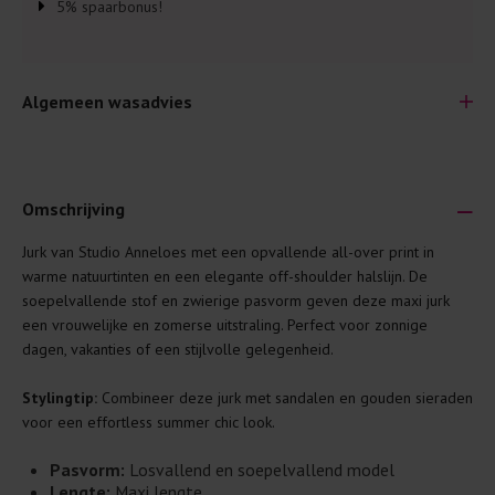
5% spaarbonus!
Algemeen wasadvies
Omschrijving
Jurk van Studio Anneloes met een opvallende all-over print in
Je wilt natuurlijk lang plezier hebben van je nieuwe kleding.
warme natuurtinten en een elegante off-shoulder halslijn. De
Daarom geven wij een aantal algemene was-tips:
soepelvallende stof en zwierige pasvorm geven deze maxi jurk
een vrouwelijke en zomerse uitstraling. Perfect voor zonnige
Lees altijd eerst even het was-etiket.
dagen, vakanties of een stijlvolle gelegenheid.
Was kleding binnenste buiten. Dat beschermt de
buitenkant.
Stylingtip:
Combineer deze jurk met sandalen en gouden sieraden
voor een effortless summer chic look.
Wees zuinig met wasmiddel. Per kledingstuk is een drupje
genoeg.
Pasvorm:
Losvallend en soepelvallend model
Was zo koud mogelijk. Op 20 of 30 graden wassen is vaak
Lengte:
Maxi lengte