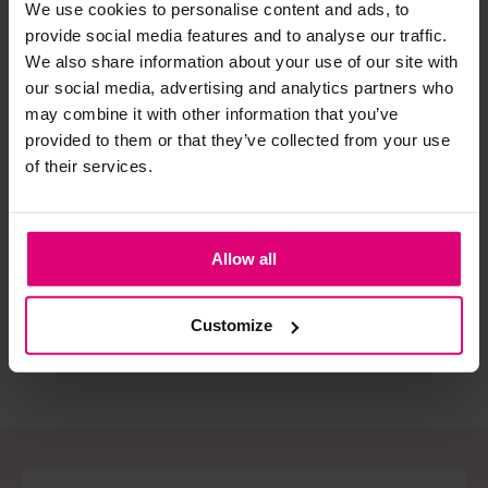
We use cookies to personalise content and ads, to
provide social media features and to analyse our traffic.
Strijkijzer/droogtrommel:
We also share information about your use of our site with
our social media, advertising and analytics partners who
Kledingstukken met elastine zijn niet bestand tegen de hitte
may combine it with other information that you’ve
van het strijkijzer en/of de droogtrommel. Ook in veel
provided to them or that they’ve collected from your use
spijkerbroeken is elastine (stretch) verwerkt en mogen dus
of their services.
niet gestreken worden en/of in de droogtrommel.
Azzurro
Enjoy
Ja
Twijfels? Wij staan klaar voor advies op maat.
One size jurk met
Jurk lang
Jur
strikken
Allow all
€ 49,95
€ 59,95
€ 
Customize