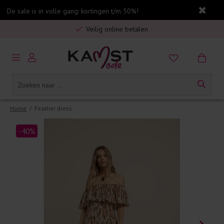
De sale is in volle gang: kortingen t/m 50%!
Gratis verzending in Nederland vanaf €75,-
Veilig online betalen
5% spaarbonus op jouw aankoop
Gratis verzending in Nederland vanaf €75,-
Home
/
Feather dress
-40%