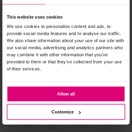
Andere klanten kochten dit ook
Strijkijzer/droogtrommel:
This website uses cookies
Kledingstukken met elastine zijn niet bestand tegen de hitte
We use cookies to personalise content and ads, to
van het strijkijzer en/of de droogtrommel. Ook in veel
provide social media features and to analyse our traffic.
spijkerbroeken is elastine (stretch) verwerkt en mogen dus
We also share information about your use of our site with
niet gestreken worden en/of in de droogtrommel.
our social media, advertising and analytics partners who
may combine it with other information that you’ve
Twijfels? Wij staan klaar voor advies op maat.
provided to them or that they’ve collected from your use
of their services.
Allow all
Azzurro
Enjoy
Ja
One size jurk met
Jurk lang
Jur
Customize
strikken
€ 49,95
€ 59,95
€ 