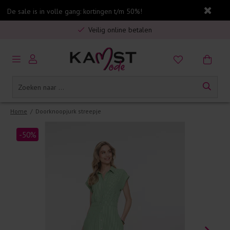
De sale is in volle gang: kortingen t/m 50%!
Gratis verzending in Nederland vanaf €75,-
Veilig online betalen
5% spaarbonus op jouw aankoop
Gratis verzending in Nederland vanaf €75,-
Home
/
Doorknoopjurk streepje
-50%