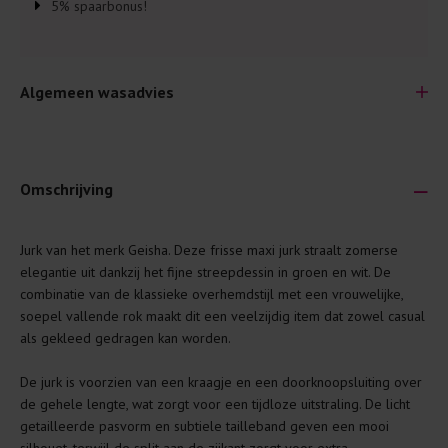
5% spaarbonus!
Algemeen wasadvies
Omschrijving
Je wilt natuurlijk lang plezier hebben van je nieuwe kleding.
Jurk van het merk
Geisha
. Deze frisse maxi jurk straalt zomerse
Daarom geven wij een aantal algemene was-tips:
elegantie uit dankzij het fijne streepdessin in groen en wit. De
combinatie van de klassieke overhemdstijl met een vrouwelijke,
Lees altijd eerst even het was-etiket.
soepel vallende rok maakt dit een veelzijdig item dat zowel casual
Was kleding binnenste buiten. Dat beschermt de
als gekleed gedragen kan worden.
buitenkant.
De jurk is voorzien van een kraagje en een doorknoopsluiting over
Wees zuinig met wasmiddel. Per kledingstuk is een drupje
de gehele lengte, wat zorgt voor een tijdloze uitstraling. De licht
genoeg.
getailleerde pasvorm en subtiele tailleband geven een mooi
Was zo koud mogelijk. Op 20 of 30 graden wassen is vaak