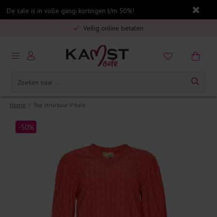
De sale is in volle gang: kortingen t/m 50%!
Gratis verzending in Nederland vanaf €75,-
Veilig online betalen
5% spaarbonus op jouw aankoop
Gratis verzending in Nederland vanaf €75,-
Home
/
Top structuur V-hals
-50%