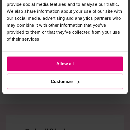
provide social media features and to analyse our traffic.
spijkerbroeken is elastine (stretch) verwerkt en mogen dus
We also share information about your use of our site with
niet gestreken worden en/of in de droogtrommel.
our social media, advertising and analytics partners who
Twijfels? Wij staan klaar voor advies op maat.
may combine it with other information that you’ve
provided to them or that they’ve collected from your use
of their services.
Neo noir
Harper & Yve
Har
Blouse streep
T-shirt frontprint
T-s
Allow all
€ 69,95
€ 69,99
€ 
Customize