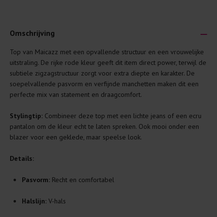
Omschrijving
Top van Maicazz met een opvallende structuur en een vrouwelijke
Je wilt natuurlijk lang plezier hebben van je nieuwe kleding.
uitstraling. De rijke rode kleur geeft dit item direct power, terwijl de
Daarom geven wij een aantal algemene was-tips:
subtiele zigzagstructuur zorgt voor extra diepte en karakter. De
soepelvallende pasvorm en verfijnde manchetten maken dit een
Lees altijd eerst even het was-etiket.
perfecte mix van statement en draagcomfort.
Was kleding binnenste buiten. Dat beschermt de
buitenkant.
Stylingtip:
Combineer deze top met een lichte jeans of een ecru
pantalon om de kleur echt te laten spreken. Ook mooi onder een
Wees zuinig met wasmiddel. Per kledingstuk is een drupje
blazer voor een geklede, maar speelse look.
genoeg.
Was zo koud mogelijk. Op 20 of 30 graden wassen is vaak
Details:
al prima.
Doe de wasmachine niet te vol. Dat voorkomt
Pasvorm:
Recht en comfortabel
kreuken/wrijving.
Halslijn:
V-hals
Gebruik een waszakje voor poreuze materialen en/of
artikelen met kraaltjes/steentjes.