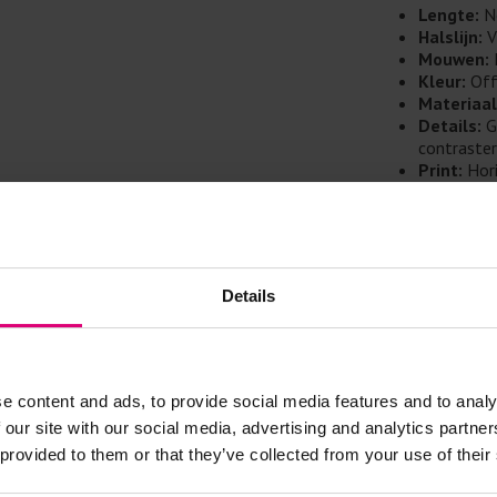
Doe de wasm
Lengte:
N
kreuken/wrij
Halslijn:
V
Gebruik een
Mouwen:
artikelen m
Kleur:
Off
Materiaal
Selecteer h
Details:
G
wasmiddel.
contraste
Print:
Hori
Gebreide kle
Specificaties
Allereerst: 
100% katoen
Was in de 
Details
voorkomt wri
Was zo koud
Droog het k
e content and ads, to provide social media features and to analy
Controleer 
 our site with our social media, advertising and analytics partn
kledingstuk
 provided to them or that they’ve collected from your use of their
Strijkijzer/