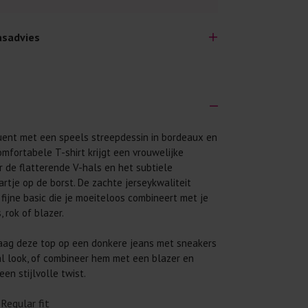
sadvies
uent met een speels streepdessin in bordeaux en
lijk lang plezier hebben van je nieuwe kleding.
omfortabele T-shirt krijgt een vrouwelijke
wij een aantal algemene was-tips:
or de flatterende V-hals en het subtiele
 eerst even het was-etiket.
rtje op de borst. De zachte jerseykwaliteit
fijne basic die je moeiteloos combineert met je
 binnenste buiten. Dat beschermt de
, rok of blazer.
 met wasmiddel. Per kledingstuk is een drupje
ag deze top op een donkere jeans met sneakers
l look, of combineer hem met een blazer en
 mogelijk. Op 20 of 30 graden wassen is vaak
en stijlvolle twist.
Regular fit