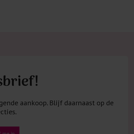
sbrief!
gende aankoop. Blijf daarnaast op de
cties.
jf me in