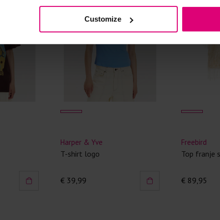
Kledingstukken
Customize
van het strijk
spijkerbroeken
niet gestreke
Twijfels? Wij
Neo noir
Enjoy
mouw
T-shirt met kanten boord
Top ballo
€ 59,95
€ 39,99