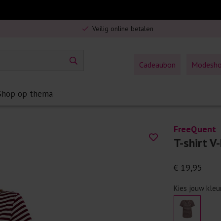
Gratis verzending in Nederland vanaf €75,-
Veilig online betalen
5% spaarbonus op jouw aankoop
Gratis verzending in Nederland vanaf €75,-
Cadeaubon
Modesh
Shop op thema
FreeQuent
T-shirt V
€ 19,95
Kies jouw kleu