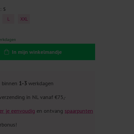
t:
S
L
XXL
erkdagen
In
mijn
winkelmandje
g binnen
1-3
werkdagen
verzending in NL vanaf €75,-
er je eenvoudig
en ontvang
spaarpunten
rbonus!