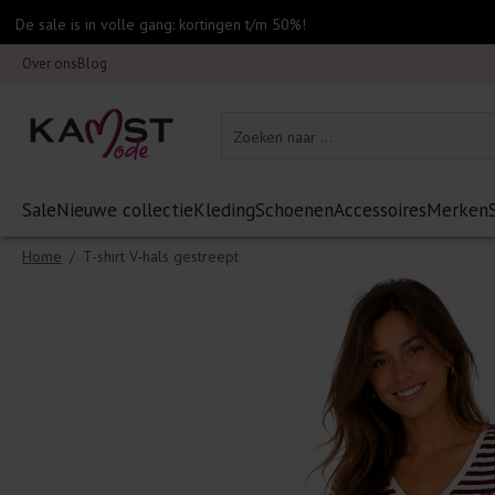
De sale is in volle gang: kortingen t/m 50%!
Over ons
Blog
Sale
Nieuwe collectie
Kleding
Schoenen
Accessoires
Merken
Home
/
T-shirt V-hals gestreept