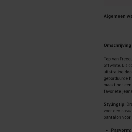
Algemeen wa
Omschrijving
Top van Freeq
Je wilt natuur
offwhite. Dit c
Daarom geven 
uitstraling do
Lees altijd
geborduurde ha
maakt het een 
Was kleding
favoriete jeans
buitenkant.
Wees zuinig
Stylingtip:
Dra
genoeg.
voor een casua
Was zo koud
pantalon voor e
al prima.
Pasvorm: