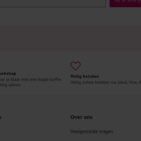
 webshop
Veilig betalen
voor je klaar met een kopje koffie 
Veilig online betalen via Ideal, Visa,
ling advies
s
Over ons
Veelgestelde vragen