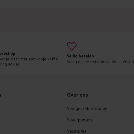
 webshop
Veilig betalen
voor je klaar met een kopje koffie 
Veilig online betalen via Ideal, Visa,
ling advies
s
Over ons
Veelgestelde vragen
Spaarpunten
Vacatures