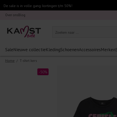
De sale is in volle gang: kortingen t/m 50%!
Over ons
Blog
Sale
Nieuwe collectie
Kleding
Schoenen
Accessoires
Merken
Home
/
T-shirt kers
-50%