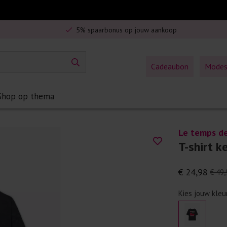
Veilig online betalen
5% spaarbonus op jouw aankoop
Gratis verzending in Nederland vanaf €75,-
Cadeaubon
Mode
Shop op thema
Le temps de
T-shirt k
€ 24,98
€ 49,
Kies jouw kleu