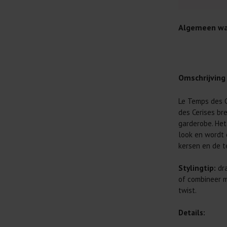
Algemeen wa
Omschrijving
Le Temps des C
Je wilt natuur
des Cerises bre
Daarom geven 
garderobe. Het
Lees altijd
look en wordt 
kersen en de 
Was kleding
buitenkant.
Stylingtip:
dra
Wees zuinig
of combineer m
genoeg.
twist.
Was zo koud
al prima.
Details: