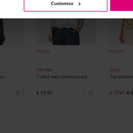
Customize
Kledingstukken
van het strijk
spijkerbroeken
niet gestreke
Twijfels? Wij
Neo noir
Enjoy
uw
T-shirt met kanten boord
Top ballon 
€ 59,95
€ 27.99
€ 