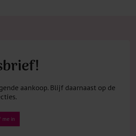
sbrief!
gende aankoop. Blijf daarnaast op de
cties.
jf me in