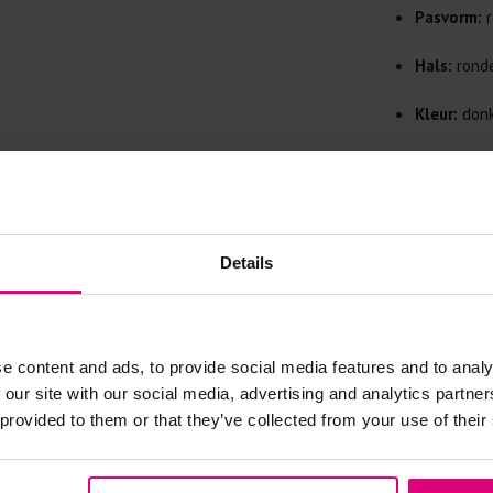
Doe de wasm
Pasvorm:
r
kreuken/wrij
Gebruik een
Hals:
ronde
artikelen m
Kleur:
donk
Selecteer h
wasmiddel.
Print:
opva
Gebreide kle
Materiaal:
Allereerst: 
Details
Was in de 
voorkomt wri
Was zo koud
Droog het k
e content and ads, to provide social media features and to analy
- 30
%
 our site with our social media, advertising and analytics partn
Controleer 
 provided to them or that they’ve collected from your use of their
kledingstuk
Strijkijzer/