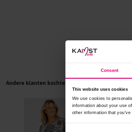
Consent
Andere klanten kochten dit ook
This website uses cookies
We use cookies to personalis
information about your use of
other information that you’ve