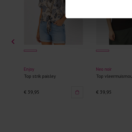
Enjoy
Neo noir
Top strik paisley
Top vleermuismo
€ 39,95
€ 39,95