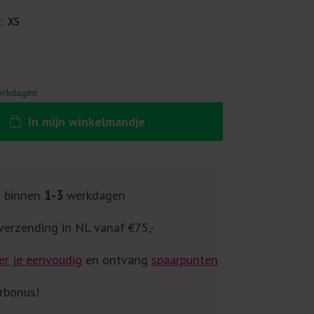
t:
XS
erkdagen
In
mijn
winkelmandje
g binnen
1-3
werkdagen
verzending in NL vanaf €75,-
er je eenvoudig
en ontvang
spaarpunten
rbonus!