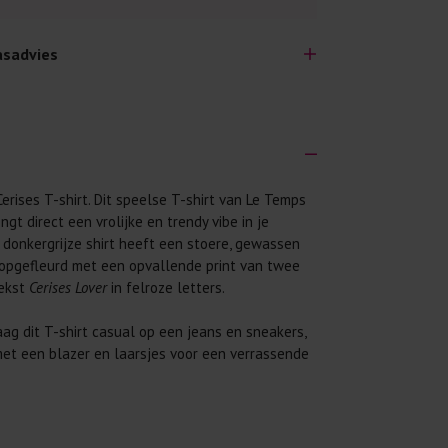
sadvies
erises T-shirt.
Dit speelse T-shirt van Le Temps
lijk lang plezier hebben van je nieuwe kleding.
ngt direct een vrolijke en trendy vibe in je
wij een aantal algemene was-tips:
 donkergrijze shirt heeft een stoere, gewassen
 eerst even het was-etiket.
opgefleurd met een opvallende print van twee
tekst
Cerises Lover
in felroze letters.
 binnenste buiten. Dat beschermt de
ag dit T-shirt casual op een jeans en sneakers,
 met wasmiddel. Per kledingstuk is een drupje
et een blazer en laarsjes voor een verrassende
 mogelijk. Op 20 of 30 graden wassen is vaak