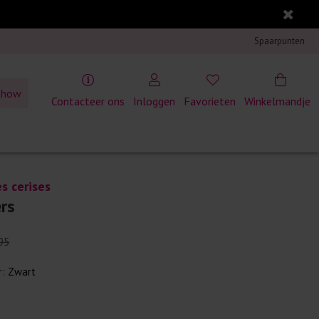
Spaarpunten
show
Contacteer ons
Inloggen
Favorieten
Winkelmandje
s cerises
ers
95
r:
Zwart