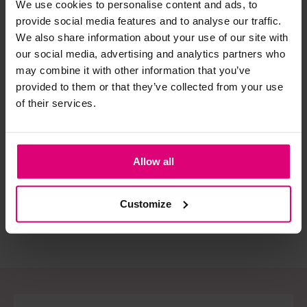
We use cookies to personalise content and ads, to
provide social media features and to analyse our traffic.
Strijkijzer/droogtrommel:
We also share information about your use of our site with
our social media, advertising and analytics partners who
Kledingstukken met elastine zijn niet bestand tegen de hitte
may combine it with other information that you’ve
van het strijkijzer en/of de droogtrommel. Ook in veel
provided to them or that they’ve collected from your use
spijkerbroeken is elastine (stretch) verwerkt en mogen dus
of their services.
niet gestreken worden en/of in de droogtrommel.
Neo noir
Harper & Yve
Har
Twijfels? Wij staan klaar voor advies op maat.
Blouse streep
T-shirt frontprint
T-s
Allow all
€ 69,95
€ 69,99
€ 
Customize