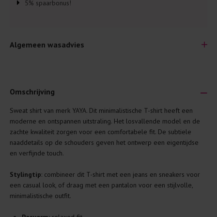
5% spaarbonus!
Algemeen wasadvies
Omschrijving
Sweat shirt van merk YAYA. Dit minimalistische T-shirt heeft een
Je wilt natuurlijk lang plezier hebben van je nieuwe kleding.
moderne en ontspannen uitstraling. Het losvallende model en de
Daarom geven wij een aantal algemene was-tips:
zachte kwaliteit zorgen voor een comfortabele fit. De subtiele
naaddetails op de schouders geven het ontwerp een eigentijdse
Lees altijd eerst even het was-etiket.
en verfijnde touch.
Was kleding binnenste buiten. Dat beschermt de
buitenkant.
Stylingtip
: combineer dit T-shirt met een jeans en sneakers voor
een casual look, of draag met een pantalon voor een stijlvolle,
Wees zuinig met wasmiddel. Per kledingstuk is een drupje
minimalistische outfit.
genoeg.
Was zo koud mogelijk. Op 20 of 30 graden wassen is vaak