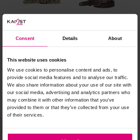
al prima.
Doe de wasmachine niet te vol. Dat voorkomt
kreuken/wrijving.
Gebruik een waszakje voor poreuze materialen en/of
artikelen met kraaltjes/steentjes.
Consent
Details
About
Selecteer het wasgoed op kleur en was met een passend
Trezz
Trezz
Tre
wasmiddel.
Leren leopard riem
Ornamenten riem
Rie
This website uses cookies
We use cookies to personalise content and ads, to
€ 14.97
€ 19.98
€ 
Gebreide kledingstukken (met of zonder wol):
provide social media features and to analyse our traffic.
€ 29.95
€ 39.95
€ 
Allereerst: stel het wassen zo lang mogelijk uit.
We also share information about your use of our site with
our social media, advertising and analytics partners who
Was in de wasmachine op een wol-programma. Dit
voorkomt wrijving en pilling.
may combine it with other information that you’ve
provided to them or that they’ve collected from your use
Was zo koud mogelijk.
of their services.
Droog het kledingstuk liggend op een handdoek.
Controleer na het wassen op pilling en scheer het
kledingstuk indien nodig met een kledingtondeuse.