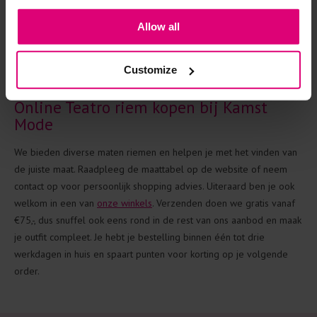
opvallende beige, suède riem met ringen, het kan allemaal! Om je
te laten genieten van nóg lagere prijzen, zetten we regelmatig een
Allow all
scherpe Teatro sale voor je klaar. Tik 50% korting op de kop, of
bekijk de nieuwe collectie met de laatste modekleuren en trends.
Customize
Online Teatro riem kopen bij Kamst
Mode
We bieden diverse maten riemen en helpen je met het vinden van
de juiste maat. Raadpleeg de maattabel op de website of neem
contact op voor persoonlijk shopping advies. Uiteraard ben je ook
welkom in een van
onze winkels
. Verzenden doen we gratis vanaf
€75,-, dus snuffel ook eens rond in de rest van ons aanbod en maak
je outfit compleet. Je hebt je bestelling binnen één tot drie
werkdagen in huis en spaart punten voor korting op je volgende
order.