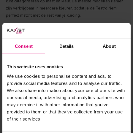
kunt categoriseren op maat en kleur. De meeste modellen riemen
zijn verkrijgbaar in meerdere kleuren, zodat je de Teatro riem
perfect matcht met de rest van je kleding.
Teatro mode met uitstekende prijs
kwaliteit verhouding
Consent
Details
About
In de eigen leerlooierij in Italië werken honderden ambachtslieden
aan de lederen accessoires van Teatro mode. Het merk heeft een
This website uses cookies
strak beleid tegen overproductie en verspilling, om de
modeaccessoires betaalbaar en duurzaam te houden. Zo kies je
We use cookies to personalise content and ads, to
voor de mooiste riemen met uitstekende prijs-kwaliteit. En ja, het is
provide social media features and to analyse our traffic.
echt van leer!
We also share information about your use of our site with
our social media, advertising and analytics partners who
may combine it with other information that you’ve
Teatro riem: korting & nieuwe collectie
provided to them or that they’ve collected from your use
of their services.
Bij Kamst Mode zijn we fan van de Teatro riem, een accessoire dat
altijd wel van pas komt. Van een basic leren zwarte riem tot een