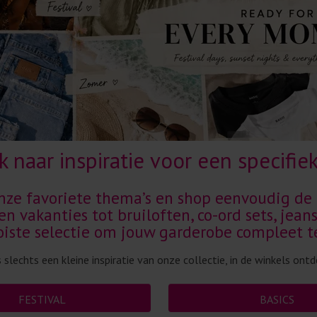
 naar inspiratie voor een specifie
nze favoriete thema’s en shop eenvoudig de 
 en vakanties tot bruiloften, co-ord sets, jean
oiste selectie om jouw garderobe compleet 
 slechts een kleine inspiratie van onze collectie, in de winkels ont
FESTIVAL
BASICS