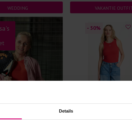
WEDDING
VAKANTIE OUTFI
sa's
- 50
%
et
Pom Amsterdam
Details
Top logootje