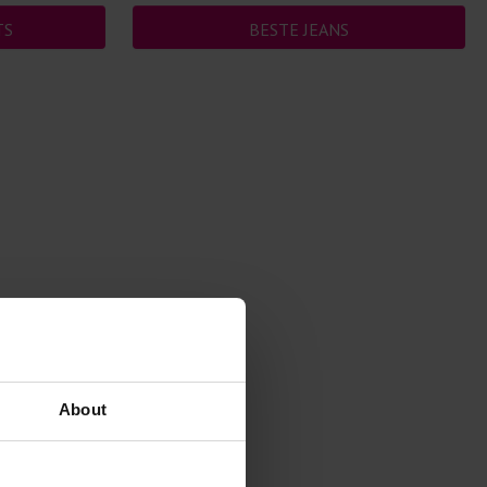
TS
BESTE JEANS
About