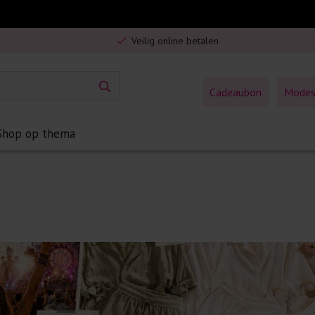
Gratis verzending in Nederland vanaf €75,-
Veilig online betalen
5% spaarbonus op jouw aankoop
Gratis verzending in Nederland vanaf €75,-
Cadeaubon
Mode
Shop op thema