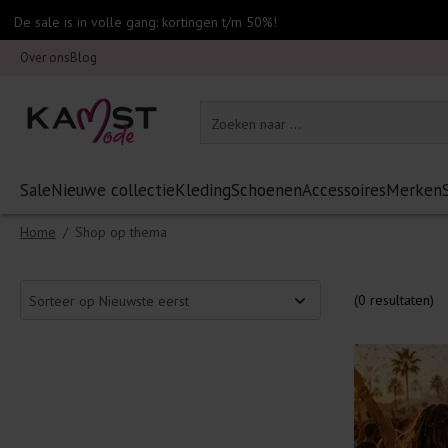
De sale is in volle gang: kortingen t/m 50%!
Over ons
Blog
Sale
Nieuwe collectie
Kleding
Schoenen
Accessoires
Merken
Home
/
Shop op thema
(0 resultaten)