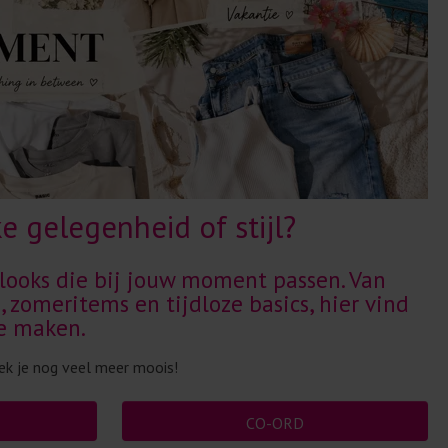
ke gelegenheid of stijl?
looks die bij jouw moment passen. Van
s, zomeritems en tijdloze basics, hier vind
te maken.
dek je nog veel meer moois!
CO-ORD