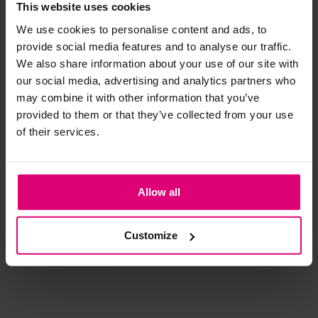
This website uses cookies
We use cookies to personalise content and ads, to
Strijkijzer/droogtrommel:
provide social media features and to analyse our traffic.
Kledingstukken met elastine zijn niet bestand tegen de hitte
We also share information about your use of our site with
van het strijkijzer en/of de droogtrommel. Ook in veel
our social media, advertising and analytics partners who
spijkerbroeken is elastine (stretch) verwerkt en mogen dus
may combine it with other information that you’ve
niet gestreken worden en/of in de droogtrommel.
provided to them or that they’ve collected from your use
of their services.
Twijfels? Wij staan klaar voor advies op maat.
Pom Amsterdam
Neo noir
Dr
Blouse ruit
Top met polokraag
Bl
Allow all
oversized
Au
€ 159,00
€ 59,95
€ 
Customize