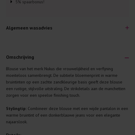
5% spaarbonus!
Algemeen wasadvies
Omschrijving
Blouse van het merk Nukus die vrouwelijkheid en verfijning
Je wilt natuurlijk lang plezier hebben van je nieuwe kleding.
moeiteloos samenbrengt. De subtiele bloemenprint in warme
Daarom geven wij een aantal algemene was-tips:
bruintinten op een zachte zandkleurige basis geeft deze blouse
een rustige, stijlvolle uitstraling. De strikdetails aan de manchetten
Lees altijd eerst even het was-etiket.
zorgen voor een speelse finishing touch.
Was kleding binnenste buiten. Dat beschermt de
buitenkant.
Stylingtip:
Combineer deze blouse met een wijde pantalon in een
warme bruintint of een donkerblauwe jeans voor een elegante
Wees zuinig met wasmiddel. Per kledingstuk is een drupje
najaarslook.
genoeg.
Was zo koud mogelijk. Op 20 of 30 graden wassen is vaak