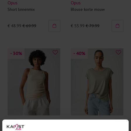
Opus
Opus
Short linnenmix
Blouse korte mouw
€ 48.99
€ 69.99
€ 55.99
€ 79.99
- 30
%
- 40
%