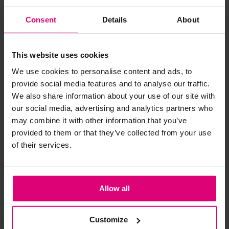
Opus
Opus
Consent
Details
About
Top mouwloos ribje
Effen top gerimpeld mouwtje
€ 20.99
€ 29.99
€ 35.99
€ 59.99
This website uses cookies
We use cookies to personalise content and ads, to
provide social media features and to analyse our traffic.
We also share information about your use of our site with
- 40
%
- 40
%
our social media, advertising and analytics partners who
may combine it with other information that you’ve
provided to them or that they’ve collected from your use
of their services.
Allow all
Customize