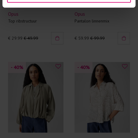
Opus
Opus
Top ribstructuur
Pantalon linnenmix
€ 29.99
€ 49.99
€ 59.99
€ 99.99
- 40
%
- 40
%