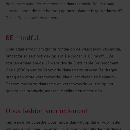
door grote aandacht te geven aan duurzaamheid. Wil je graag
kleding kopen die met het oog op onze planeet is geproduceerd?
Dan is Opus jouw kledingmerk!
BE mindful
Opus staat ervoor om zich te richten op de waardering van mode,
omdat ze er zelf ook gek op zijn. De slogan is ‘BE mindful’. Ze
streven ernaar om de 17 wereldwijde Sustainable Development
Goals (SDG’s) van de Verenigde Naties na te streven. Ze dragen
graag een grote verantwoordelijkheid, dat vinden ze belangrijk.
Daarom maken ze duurzame en verantwoorde keuzes op het
gebied van productie, mensen, mobiliteit en materialen.
Opus fashion voor iedereen!
Kijk je naar de collectie Opus mode, dan valt op dat er voor ieder
wat wils is. Van heerlijke effen Opus truien voor alledag tot chique