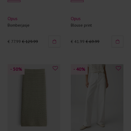
Opus
Opus
Bomberjasje
Blouse print
€ 77.99
€ 129.99
€ 41.99
€ 69.99
- 50
%
- 40
%