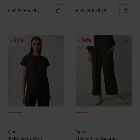
€ 41.99
€ 69.99
€ 55.99
€ 79.99
- 30
%
- 50
%
Opus
Opus
T-shirt kreukeffect
Cropped joggingbroek