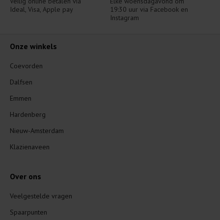
Veilig online betalen via 
Elke woensdagavond om 
Ideal, Visa, Apple pay
19:30 uur via Facebook en 
Instagram
Onze winkels
Coevorden
Dalfsen
Emmen
Hardenberg
Nieuw-Amsterdam
Klazienaveen
Over ons
Veelgestelde vragen
Spaarpunten