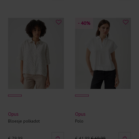
- 40
%
Opus
Opus
Bloesje polkadot
Polo
€ 79,99
€ 41.99
€ 69.99