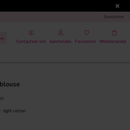
Spaarpunten
ow
Contacteer ons
Aanmelden
Favorieten
Winkelmandje
 blouse
99
r:
light cotton