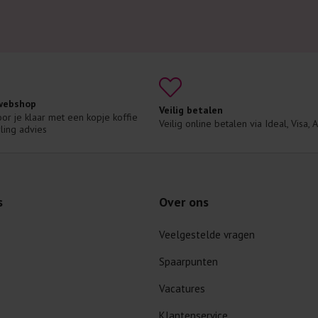
 webshop
Veilig betalen
voor je klaar met een kopje koffie 
Veilig online betalen via Ideal, Visa,
ling advies
s
Over ons
Veelgestelde vragen
Spaarpunten
Vacatures
Klantenservice