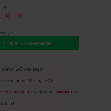
t:
36
40
42
erkdagen
In
mijn
winkelmandje
g binnen
1-3
werkdagen
verzending in NL vanaf €75,-
er je eenvoudig
en ontvang
spaarpunten
rbonus!