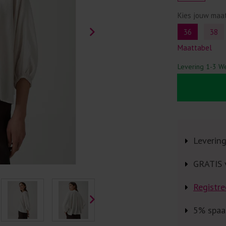
Kies jouw maa
36
38
Maattabel
Levering 1-3 W
Leverin
GRATIS 
Registre
5% spaa