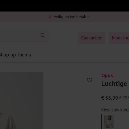
Gratis verzending in Nederland vanaf €75,-
Veilig online betalen
5% spaarbonus op jouw aankoop
Gratis verzending in Nederland vanaf €75,-
Cadeaubon
Modesh
Shop op thema
Opus
Luchtige
€ 55,99
€ 79,
Kies jouw kleu