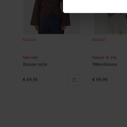
Neo noir
Harper & Yve
Blouse ruitje
Wikkelblouse
€ 69,95
€ 69,99