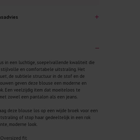
sadvies
s in een luchtige, soepelvallende kwaliteit die
lijk lang plezier hebben van je nieuwe kleding.
stijlvolle en comfortabele uitstraling. Het
wij een aantal algemene was-tips:
uet, de subtiele structuur in de stof en de
 eerst even het was-etiket.
ouwen geven deze blouse een moderne en
ok. Een veelzijdig item dat moeiteloos te
 binnenste buiten. Dat beschermt de
met zowel een pantalon als een jeans.
 met wasmiddel. Per kledingstuk is een drupje
ag deze blouse los op een wijde broek voor een
tstraling of stop haar gedeeltelijk in een rok
 mogelijk. Op 20 of 30 graden wassen is vaak
nte, moderne look.
Oversized fit