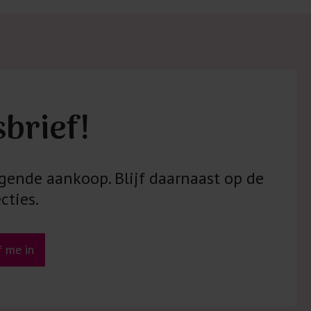
sbrief!
gende aankoop. Blijf daarnaast op de
cties.
jf me in