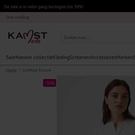
De sale is in volle gang: kortingen t/m 50%!
Over ons
Blog
Sale
Nieuwe collectie
Kleding
Schoenen
Accessoires
Merken
Home
/
Luchtige blouse
-30%