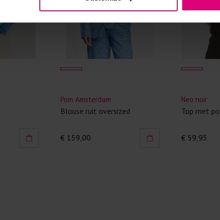
Kledingstukken
van het strijk
spijkerbroeken
niet gestreke
Twijfels? Wij
Pom Amsterdam
Neo noir
Blouse ruit oversized
Top met po
€ 159,00
€ 59,95