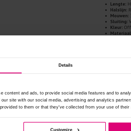
Doe de wasm
Lengte:
H
kreuken/wrij
Halslijn:
R
Gebruik een
Mouwen:
artikelen m
Sluiting:
V
Kleur:
Off
Selecteer h
Materiaal
wasmiddel.
Details:
V
mouwen
Stijl:
Casua
Gebreide kle
Allereerst: 
Details
Was in de 
voorkomt wri
Was zo koud
e content and ads, to provide social media features and to analy
Droog het k
 our site with our social media, advertising and analytics partn
Controleer 
 provided to them or that they’ve collected from your use of their
kledingstuk
Customize
Strijkijzer/