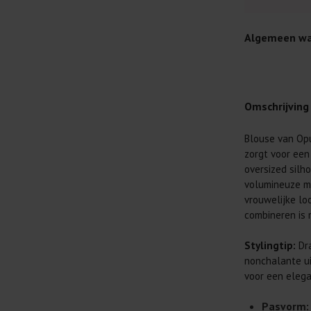
Algemeen wa
Omschrijving
Blouse van Opu
Je wilt natuur
zorgt voor een 
Daarom geven 
oversized silho
Lees altijd
volumineuze m
vrouwelijke lo
Was kleding
combineren is 
buitenkant.
Wees zuinig
Stylingtip:
Dra
genoeg.
nonchalante ui
Was zo koud
voor een elega
al prima.
Pasvorm: