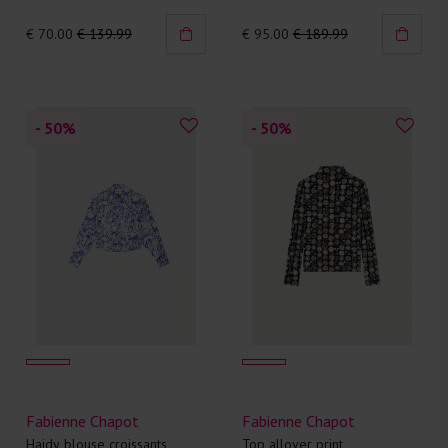
€ 70.00
€ 139.99
€ 95.00
€ 189.99
- 50
%
- 50
%
Fabienne Chapot
Fabienne Chapot
Haidy blouse croissants
Top allover print