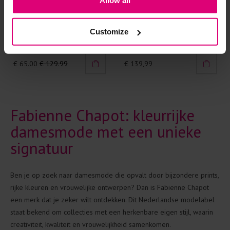
Fabienne Chapot
Fabienne Chapot
Customize
Blouse 3/4mw bloem
Broek flared
€ 65.00
€ 129.99
€ 139,99
Fabienne Chapot: kleurrijke
damesmode met een unieke
signatuur
Ben je op zoek naar damesmode die opvalt door bijzondere prints,
rijke kleuren en vrouwelijke ontwerpen? Dan is Fabienne Chapot
een merk dat je zeker wilt ontdekken. Dit Nederlandse modelabel
staat bekend om collecties met een herkenbare eigen stijl, waarin
creativiteit, kwaliteit en vrouwelijkheid samenkomen.