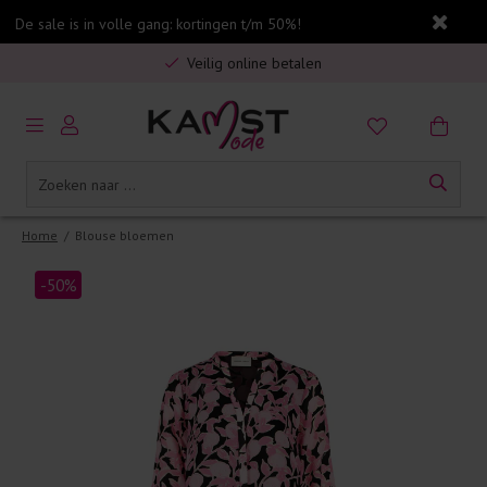
De sale is in volle gang: kortingen t/m 50%!
Gratis verzending in Nederland vanaf €75,-
Veilig online betalen
5% spaarbonus op jouw aankoop
Gratis verzending in Nederland vanaf €75,-
Home
/
Blouse bloemen
-50%