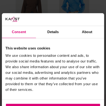
Selecteer het wasgoed op kleur en was met een passend
wasmiddel.
Gebreide kledingstukken (met of zonder wol):
Consent
Details
About
Allereerst: stel het wassen zo lang mogelijk uit.
Was in de wasmachine op een wol-programma. Dit
Neo noir
Harper & Yve
Po
voorkomt wrijving en pilling.
This website uses cookies
Blouse ruitje
Wikkelblouse
Blo
ove
Was zo koud mogelijk.
We use cookies to personalise content and ads, to
provide social media features and to analyse our traffic.
€ 69,95
€ 69,99
€ 
Droog het kledingstuk liggend op een handdoek.
We also share information about your use of our site with
Controleer na het wassen op pilling en scheer het
our social media, advertising and analytics partners who
kledingstuk indien nodig met een kledingtondeuse.
may combine it with other information that you’ve
provided to them or that they’ve collected from your use
Strijkijzer/droogtrommel:
of their services.
Kledingstukken met elastine zijn niet bestand tegen de hitte
van het strijkijzer en/of de droogtrommel. Ook in veel