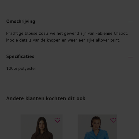
Omschrijving
Prachtige blouse zoals we het gewend zijn van Fabienne Chapot.
Je wilt natuurlijk lang plezier hebben van je nieuwe kleding.
Mooie details van de knopen en weer een rijke allover print.
Daarom geven wij een aantal algemene was-tips:
Lees altijd eerst even het was-etiket.
Specificaties
Was kleding binnenste buiten. Dat beschermt de
100% polyester
buitenkant.
Wees zuinig met wasmiddel. Per kledingstuk is een drupje
genoeg.
Andere klanten kochten dit ook
Was zo koud mogelijk. Op 20 of 30 graden wassen is vaak
al prima.
Doe de wasmachine niet te vol. Dat voorkomt
kreuken/wrijving.
Gebruik een waszakje voor poreuze materialen en/of
artikelen met kraaltjes/steentjes.