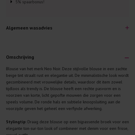
5% spaarbonus!
Algemeen wasadvies
Omschrijving
Blouse van het merk Neo Noir. Deze stijlvolle blouse in een zachte
Je wilt natuurlijk lang plezier hebben van je nieuwe kleding.
beige tint straalt rust en elegantie uit. De minimalistische look wordt
Daarom geven wij een aantal algemene was-tips:
gecombineerd met vrouwelijke details, waardoor dit item zowel
tijdloos als trendy is. De blouse heeft een rechte pasvorm en is
Lees altijd eerst even het was-etiket.
voorzien van korte, licht gepofte mouwen die zorgen voor een
Was kleding binnenste buiten. Dat beschermt de
speels volume. De ronde hals en subtiele knoopsluiting aan de
buitenkant.
voorzijde geven het geheel een verfijnde afwerking.
Wees zuinig met wasmiddel. Per kledingstuk is een drupje
Stylingtip
: Draag deze blouse op een bijpassende broek voor een
genoeg.
elegante ton-sur-ton look of combineer met denim voor een frisse,
Was zo koud mogelijk. Op 20 of 30 graden wassen is vaak