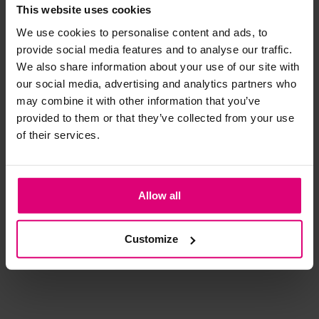
This website uses cookies
We use cookies to personalise content and ads, to
Strijkijzer/droogtrommel:
provide social media features and to analyse our traffic.
Kledingstukken met elastine zijn niet bestand tegen de hitte
We also share information about your use of our site with
van het strijkijzer en/of de droogtrommel. Ook in veel
our social media, advertising and analytics partners who
spijkerbroeken is elastine (stretch) verwerkt en mogen dus
may combine it with other information that you’ve
niet gestreken worden en/of in de droogtrommel.
provided to them or that they’ve collected from your use
of their services.
Twijfels? Wij staan klaar voor advies op maat.
Dreamstar
Dreamstar
Ja
Allow all
Blousetop BOHO
Blousetop outline
Blo
mo
€ 59,99
€ 69,99
€ 
Customize