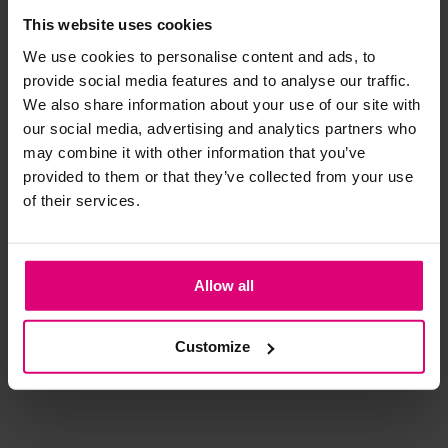
This website uses cookies
Strijkijzer/droogtrommel:
We use cookies to personalise content and ads, to
provide social media features and to analyse our traffic.
Kledingstukken met elastine zijn niet bestand tegen de hitte
We also share information about your use of our site with
van het strijkijzer en/of de droogtrommel. Ook in veel
our social media, advertising and analytics partners who
spijkerbroeken is elastine (stretch) verwerkt en mogen dus
may combine it with other information that you’ve
niet gestreken worden en/of in de droogtrommel.
provided to them or that they’ve collected from your use
Twijfels? Wij staan klaar voor advies op maat.
of their services.
Jansen Amsterdam
Sisters Point
Enj
Allow all
ne
Blouse streep 3/4
Blouse camouflage
Blo
mouw
Customize
€ 119,95
€ 69,95
€ 