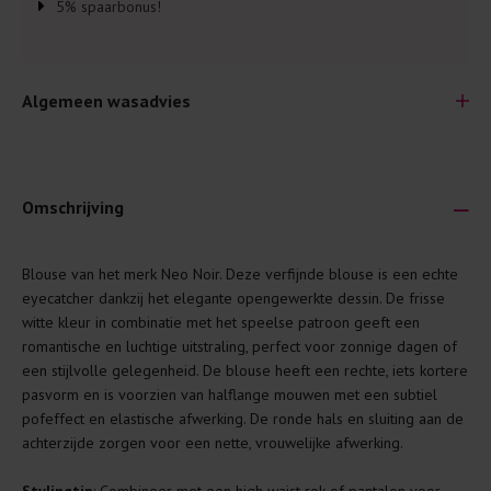
5% spaarbonus!
Algemeen wasadvies
Omschrijving
Je wilt natuurlijk lang plezier hebben van je nieuwe kleding.
Blouse van het merk
Neo Noir
. Deze verfijnde blouse is een echte
Daarom geven wij een aantal algemene was-tips:
eyecatcher dankzij het elegante opengewerkte dessin. De frisse
witte kleur in combinatie met het speelse patroon geeft een
Lees altijd eerst even het was-etiket.
romantische en luchtige uitstraling, perfect voor zonnige dagen of
Was kleding binnenste buiten. Dat beschermt de
een stijlvolle gelegenheid. De blouse heeft een rechte, iets kortere
buitenkant.
pasvorm en is voorzien van halflange mouwen met een subtiel
pofeffect en elastische afwerking. De ronde hals en sluiting aan de
Wees zuinig met wasmiddel. Per kledingstuk is een drupje
achterzijde zorgen voor een nette, vrouwelijke afwerking.
genoeg.
Was zo koud mogelijk. Op 20 of 30 graden wassen is vaak