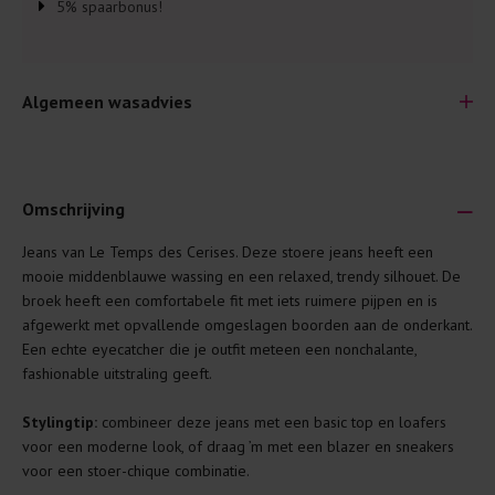
5% spaarbonus!
Algemeen wasadvies
Omschrijving
Jeans van Le Temps des Cerises. Deze stoere jeans heeft een
Je wilt natuurlijk lang plezier hebben van je nieuwe kleding.
mooie middenblauwe wassing en een relaxed, trendy silhouet. De
Daarom geven wij een aantal algemene was-tips:
broek heeft een comfortabele fit met iets ruimere pijpen en is
afgewerkt met opvallende omgeslagen boorden aan de onderkant.
Lees altijd eerst even het was-etiket.
Een echte eyecatcher die je outfit meteen een nonchalante,
Was kleding binnenste buiten. Dat beschermt de
fashionable uitstraling geeft.
buitenkant.
Stylingtip:
combineer deze jeans met een basic top en loafers
Wees zuinig met wasmiddel. Per kledingstuk is een drupje
voor een moderne look, of draag ’m met een blazer en sneakers
genoeg.
voor een stoer-chique combinatie.
Was zo koud mogelijk. Op 20 of 30 graden wassen is vaak