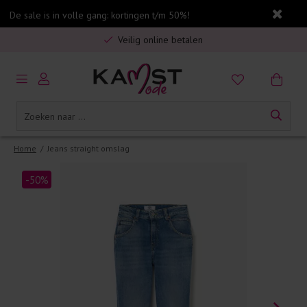
De sale is in volle gang: kortingen t/m 50%!
Gratis verzending in Nederland vanaf €75,-
Veilig online betalen
5% spaarbonus op jouw aankoop
Gratis verzending in Nederland vanaf €75,-
Home
/
Jeans straight omslag
-50%