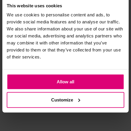
This website uses cookies
We use cookies to personalise content and ads, to
Strijkijzer/droogtrommel:
provide social media features and to analyse our traffic.
Kledingstukken met elastine zijn niet bestand tegen de hitte
We also share information about your use of our site with
van het strijkijzer en/of de droogtrommel. Ook in veel
our social media, advertising and analytics partners who
spijkerbroeken is elastine (stretch) verwerkt en mogen dus
may combine it with other information that you’ve
niet gestreken worden en/of in de droogtrommel.
provided to them or that they’ve collected from your use
of their services.
Twijfels? Wij staan klaar voor advies op maat.
Pom Amsterdam
Cambio
Cambi
Allow all
Jeans barrel studs
Barrel bruin
Jeans
a-lijn
€ 159,00
€ 169,90
€ 169
Customize