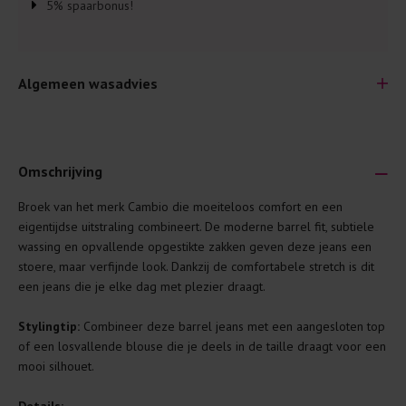
5% spaarbonus!
Algemeen wasadvies
Omschrijving
Broek van het merk Cambio die moeiteloos comfort en een
Je wilt natuurlijk lang plezier hebben van je nieuwe kleding.
eigentijdse uitstraling combineert. De moderne barrel fit, subtiele
Daarom geven wij een aantal algemene was-tips:
wassing en opvallende opgestikte zakken geven deze jeans een
stoere, maar verfijnde look. Dankzij de comfortabele stretch is dit
Lees altijd eerst even het was-etiket.
een jeans die je elke dag met plezier draagt.
Was kleding binnenste buiten. Dat beschermt de
buitenkant.
Stylingtip:
Combineer deze barrel jeans met een aangesloten top
of een losvallende blouse die je deels in de taille draagt voor een
Wees zuinig met wasmiddel. Per kledingstuk is een drupje
mooi silhouet.
genoeg.
Was zo koud mogelijk. Op 20 of 30 graden wassen is vaak