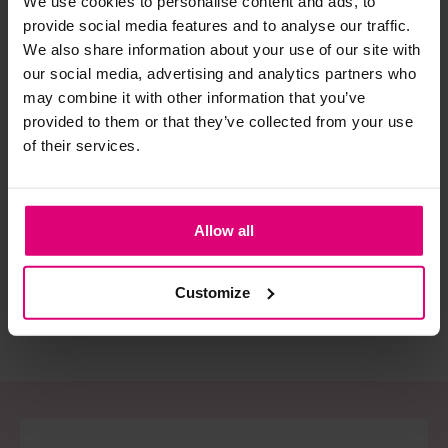
We use cookies to personalise content and ads, to
provide social media features and to analyse our traffic.
We also share information about your use of our site with
Strijkijzer/droogtrommel:
our social media, advertising and analytics partners who
Kledingstukken met elastine zijn niet bestand tegen de hitte
may combine it with other information that you’ve
van het strijkijzer en/of de droogtrommel. Ook in veel
provided to them or that they’ve collected from your use
spijkerbroeken is elastine (stretch) verwerkt en mogen dus
of their services.
niet gestreken worden en/of in de droogtrommel.
Pom Amsterdam
Cambio
Ca
Jeans barrel studs
Barrel bruin
Jea
Twijfels? Wij staan klaar voor advies op maat.
a-l
Allow all
€ 159,00
€ 169,90
€ 
Customize