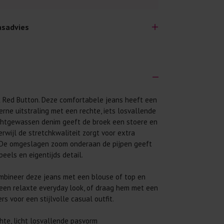
sadvies
 Red Button. Deze comfortabele jeans heeft een
lijk lang plezier hebben van je nieuwe kleding.
rne uitstraling met een rechte, iets losvallende
wij een aantal algemene was-tips:
ichtgewassen denim geeft de broek een stoere en
 eerst even het was-etiket.
terwijl de stretchkwaliteit zorgt voor extra
 De omgeslagen zoom onderaan de pijpen geeft
 binnenste buiten. Dat beschermt de
eels en eigentijds detail.
 met wasmiddel. Per kledingstuk is een drupje
ombineer deze jeans met een blouse of top en
een relaxte everyday look, of draag hem met een
 mogelijk. Op 20 of 30 graden wassen is vaak
rs voor een stijlvolle casual outfit.
hte, licht losvallende pasvorm