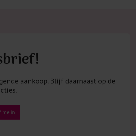
sbrief!
gende aankoop. Blijf daarnaast op de
cties.
jf me in