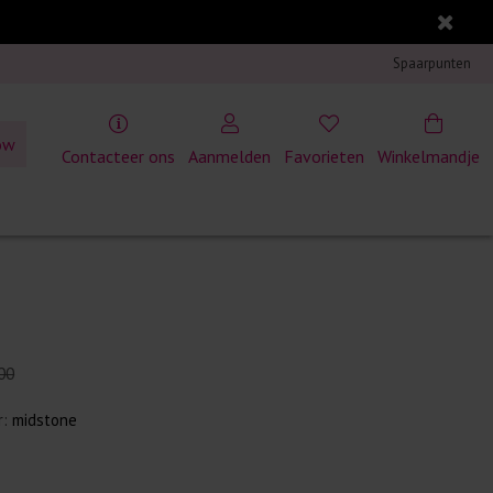
Spaarpunten
ow
Contacteer ons
Aanmelden
Favorieten
Winkelmandje
00
r:
midstone