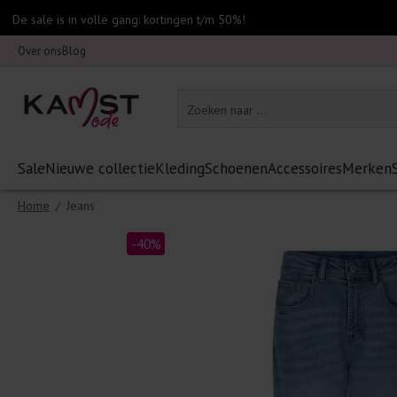
De sale is in volle gang: kortingen t/m 50%!
Over ons
Blog
Sale
Nieuwe collectie
Kleding
Schoenen
Accessoires
Merken
Home
/
Jeans
-40%