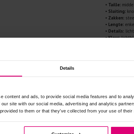
Doe de wasm
•
Taille:
middel
kreuken/wrij
•
Sluiting:
knoo
Gebruik een
•
Zakken:
stee
artikelen m
•
Lengte:
enke
•
Details:
lich
Selecteer h
wasmiddel.
•
Kleur:
lichtb
•
Materiaal:
de
•
Stijl:
casual 
Gebreide kle
Allereerst: 
Details
Was in de 
voorkomt wri
Was zo koud
e content and ads, to provide social media features and to analy
Droog het k
 our site with our social media, advertising and analytics partn
Controleer 
 provided to them or that they’ve collected from your use of their
kledingstuk
Strijkijzer/