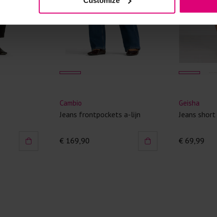
Customize
Kledingstukken
van het strijk
spijkerbroeken
niet gestreke
Twijfels? Wij
Cambio
Geisha
Jeans frontpockets a-lijn
Jeans short
€ 169,90
€ 69,99