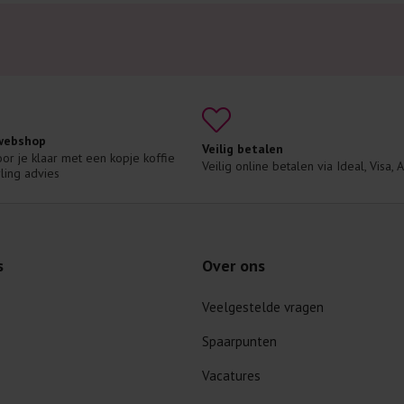
 webshop
Veilig betalen
voor je klaar met een kopje koffie 
Veilig online betalen via Ideal, Visa,
ling advies
s
Over ons
Veelgestelde vragen
Spaarpunten
Vacatures