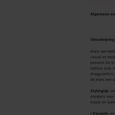
Algemeen wa
Omschrijving
Jeans van merk
Je wilt natuur
casual en mode
Daarom geven 
pasvorm. De l
Lees altijd
tijdloze look, 
draagcomfort.
Was kleding
de jeans een sp
buitenkant.
Wees zuinig
Stylingtip
: c
genoeg.
sneakers voor 
Was zo koud
blazer en loafe
al prima.
•
Pasvorm:
rec