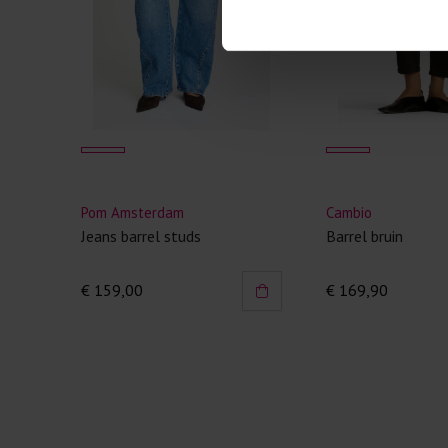
Pom Amsterdam
Cambio
Jeans barrel studs
Barrel bruin
€ 159,00
€ 169,90