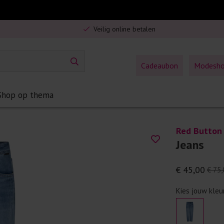
Gratis verzending in Nederland vanaf €75,-
Veilig online betalen
5% spaarbonus op jouw aankoop
Gratis verzending in Nederland vanaf €75,-
Cadeaubon
Modesh
Shop op thema
Red Button
Jeans
€ 45,00
€ 75,
Kies jouw kleu