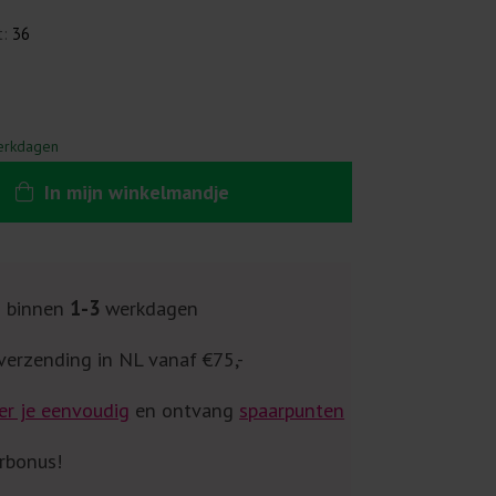
t:
36
erkdagen
In
mijn
winkelmandje
g binnen
1-3
werkdagen
verzending in NL vanaf €75,-
er je eenvoudig
en ontvang
spaarpunten
rbonus!