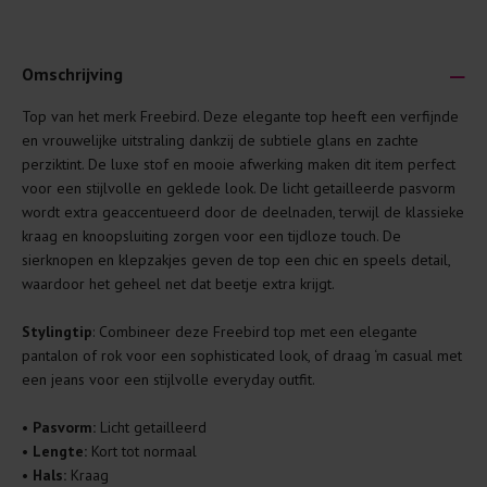
Omschrijving
Top van het merk Freebird. Deze elegante top heeft een verfijnde
Je wilt natuurlijk lang plezier hebben van je nieuwe kleding.
en vrouwelijke uitstraling dankzij de subtiele glans en zachte
Daarom geven wij een aantal algemene was-tips:
perziktint. De luxe stof en mooie afwerking maken dit item perfect
voor een stijlvolle en geklede look. De licht getailleerde pasvorm
Lees altijd eerst even het was-etiket.
wordt extra geaccentueerd door de deelnaden, terwijl de klassieke
Was kleding binnenste buiten. Dat beschermt de
kraag en knoopsluiting zorgen voor een tijdloze touch. De
buitenkant.
sierknopen en klepzakjes geven de top een chic en speels detail,
waardoor het geheel net dat beetje extra krijgt.
Wees zuinig met wasmiddel. Per kledingstuk is een drupje
genoeg.
Stylingtip
: Combineer deze Freebird top met een elegante
Was zo koud mogelijk. Op 20 of 30 graden wassen is vaak
pantalon of rok voor een sophisticated look, of draag ‘m casual met
al prima.
een jeans voor een stijlvolle everyday outfit.
Doe de wasmachine niet te vol. Dat voorkomt
kreuken/wrijving.
•
Pasvorm:
Licht getailleerd
•
Lengte:
Kort tot normaal
Gebruik een waszakje voor poreuze materialen en/of
•
Hals:
Kraag
artikelen met kraaltjes/steentjes.