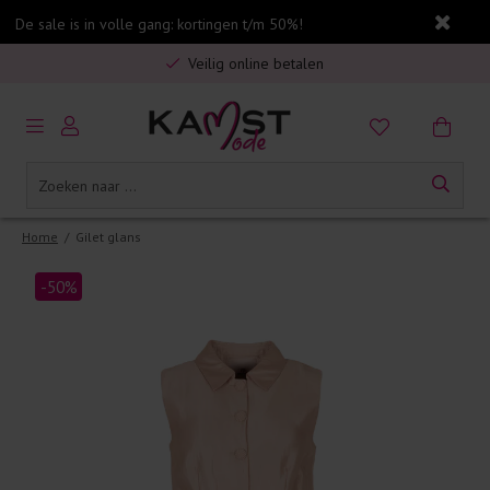
De sale is in volle gang: kortingen t/m 50%!
Gratis verzending in Nederland vanaf €75,-
Veilig online betalen
5% spaarbonus op jouw aankoop
Gratis verzending in Nederland vanaf €75,-
Home
/
Gilet glans
-50%