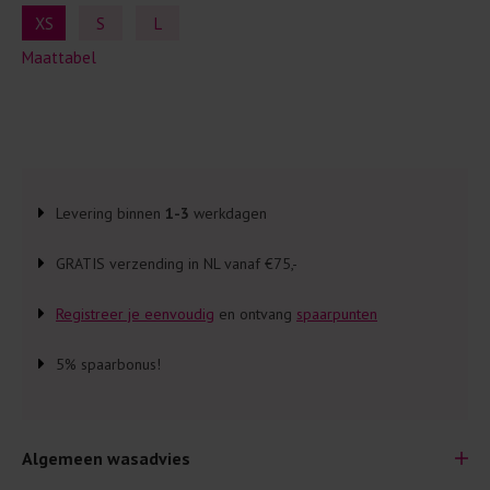
XS
S
L
Maattabel
Levering binnen
1-3
werkdagen
GRATIS verzending in NL vanaf €75,-
Registreer je eenvoudig
en ontvang
spaarpunten
5% spaarbonus!
Algemeen wasadvies