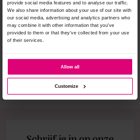
provide social media features and to analyse our traffic.
spijkerbroeken is elastine (stretch) verwerkt en mogen dus
We also share information about your use of our site with
niet gestreken worden en/of in de droogtrommel.
our social media, advertising and analytics partners who
Twijfels? Wij staan klaar voor advies op maat.
may combine it with other information that you’ve
provided to them or that they’ve collected from your use
of their services.
Harper & Yve
Pom Amsterdam
Po
Gilet
Gilet zilveren knoop
Rev
€ 99,99
€ 129,00
€ 
Allow all
Customize