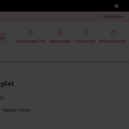
Spaarpunten
ow
Contacteer ons
Aanmelden
Favorieten
Winkelmandje
gilet
95
r:
Natural Cream