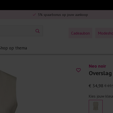
Veilig online betalen
5% spaarbonus op jouw aankoop
Gratis verzending in Nederland vanaf €75,-
Cadeaubon
Modesh
Shop op thema
Neo noir
Overslag 
€ 34,98
€ 69,
Kies jouw kleu