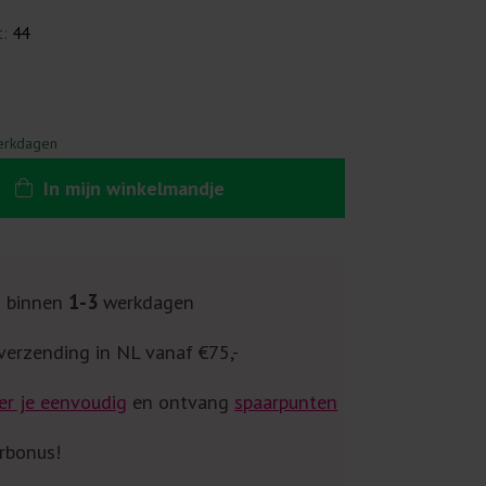
t:
44
erkdagen
In
mijn
winkelmandje
g binnen
1-3
werkdagen
verzending in NL vanaf €75,-
er je eenvoudig
en ontvang
spaarpunten
rbonus!