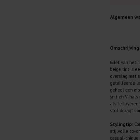
Algemeen wa
Omschrijving
Gilet van het m
Je wilt natuur
beige tint is e
Daarom geven 
overslag met st
Lees altijd
getailleerde lo
geheel een mod
Was kleding
snit en V-hals
buitenkant.
als te layeren 
Wees zuinig
stof draagt co
genoeg.
Was zo koud
Stylingtip
: C
al prima.
stijlvolle co-o
casual-chique o