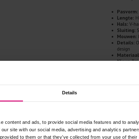
Doe de wasm
kreuken/wrij
Pasvorm:
Gebruik een
Lengte:
H
artikelen m
Hals:
V-hal
Sluiting:
S
Selecteer h
Mouwen:
wasmiddel.
Details:
Ov
design
Materiaal
Gebreide kle
Kleur:
Bei
Allereerst: 
Seizoen:
V
Was in de 
Specificaties
voorkomt wri
Details
Was zo koud
80% ramie, 20
Droog het k
Controleer 
kledingstuk
e content and ads, to provide social media features and to analy
 our site with our social media, advertising and analytics partn
 provided to them or that they’ve collected from your use of their
Strijkijzer/