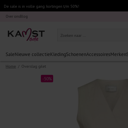
De sale is in volle gang: kortingen t/m 50%!
Over ons
Blog
Sale
Nieuwe collectie
Kleding
Schoenen
Accessoires
Merken
Home
/
Overslag gilet
-50%