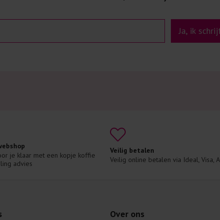
Ja, ik schri
 webshop
Veilig betalen
voor je klaar met een kopje koffie 
Veilig online betalen via Ideal, Visa,
ling advies
s
Over ons