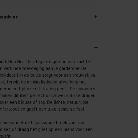
sadvies
erk Neo Noir. Dit elegante gilet in een zachte
lijk lang plezier hebben van je nieuwe kleding.
en verfijnde toevoeging aan je garderobe. De
wij een aantal algemene was-tips:
rikdetail in de taille zorgt voor een vrouwelijke,
 eerst even het was-etiket.
ok, terwijl de minimalistische afwerking het
erne en tijdloze uitstraling geeft. De mouwloze
 binnenste buiten. Dat beschermt de
 maken dit item perfect om zowel solo te dragen
over een blouse of top. De lichte, natuurlijke
 met wasmiddel. Per kledingstuk is een drupje
mfortabel en geeft een luxe, zomerse feel.
 mogelijk. Op 20 of 30 graden wassen is vaak
ombineer met de bijpassende broek voor een
rd set, of draag het gilet op een jeans voor een
utfit.