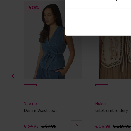
- 50
%
- 50
%
Neo noir
Nukus
Denim Waistcoat
Gilet embroidery
€ 34.98
€ 69.95
€ 59.98
€ 119.95