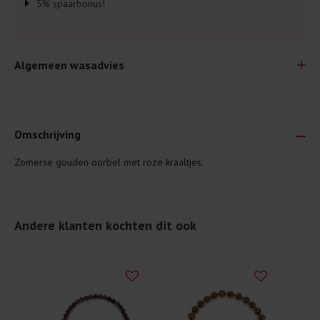
5% spaarbonus!
Algemeen wasadvies
Omschrijving
Zomerse gouden oorbel met roze kraaltjes.
Je wilt natuurlijk lang plezier hebben van je nieuwe kleding.
Daarom geven wij een aantal algemene was-tips:
Lees altijd eerst even het was-etiket.
Andere klanten kochten dit ook
Was kleding binnenste buiten. Dat beschermt de
buitenkant.
Wees zuinig met wasmiddel. Per kledingstuk is een drupje
genoeg.
Was zo koud mogelijk. Op 20 of 30 graden wassen is vaak