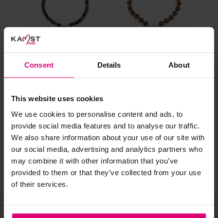
al prima.
Doe de wasmachine niet te vol. Dat voorkomt
kreuken/wrijving.
Gebruik een waszakje voor poreuze materialen en/of
artikelen met kraaltjes/steentjes.
Consent
Details
About
Selecteer het wasgoed op kleur en was met een passend
wasmiddel.
Sunset Fashion
Sunset Fashion
Sun
This website uses cookies
Ketting met kralen
Ketting kraal panter
Ket
sch
Gebreide kledingstukken (met of zonder wol):
We use cookies to personalise content and ads, to
provide social media features and to analyse our traffic.
€ 19,95
€ 19,95
€ 
Allereerst: stel het wassen zo lang mogelijk uit.
We also share information about your use of our site with
Was in de wasmachine op een wol-programma. Dit
our social media, advertising and analytics partners who
voorkomt wrijving en pilling.
may combine it with other information that you’ve
Was zo koud mogelijk.
provided to them or that they’ve collected from your use
of their services.
Droog het kledingstuk liggend op een handdoek.
Controleer na het wassen op pilling en scheer het
kledingstuk indien nodig met een kledingtondeuse.